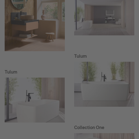
Tulum
Tulum
Collection One