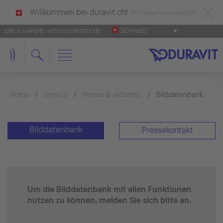
Willkommen bei duravit.ch!
Wir haben automatisch
SCHWEIZ
JOBS & KARRIERE
AUSSTELLUNGSSUCHE
deutsch als Ihre Sprache erkannt.
Français
|
Italiano
Home
Service
Presse & Aktuelles
Bilddatenbank
Bilddatenbank
Pressekontakt
Um die Bilddatenbank mit allen Funktionen
nutzen zu können, melden Sie sich bitte an.