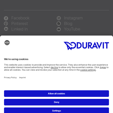
Facebook
Instagram
Pinterest
Blog
Linked In
YouTube
Sprachauswahl:
Deutsch
Français
Italiano
Copyright © 2026 Duravit AG
Impressum
|
Hinweisgebersystem
|
Lieferkettensorgfaltspflicht
|
Datenschutzerklärung
|
Cookie Einstellungen
Schweiz