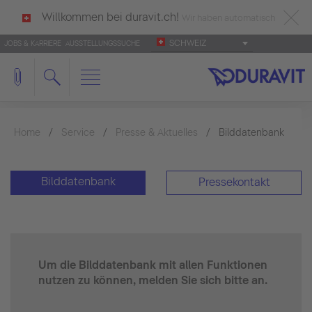
Willkommen bei duravit.ch!
Wir haben automatisch
SCHWEIZ
JOBS & KARRIERE
AUSSTELLUNGSSUCHE
deutsch als Ihre Sprache erkannt.
Français
|
Italiano
Home
Service
Presse & Aktuelles
Bilddatenbank
Bilddatenbank
Pressekontakt
Um die Bilddatenbank mit allen Funktionen
nutzen zu können, melden Sie sich bitte an.