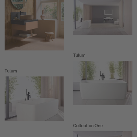
Tulum
Tulum
Collection One