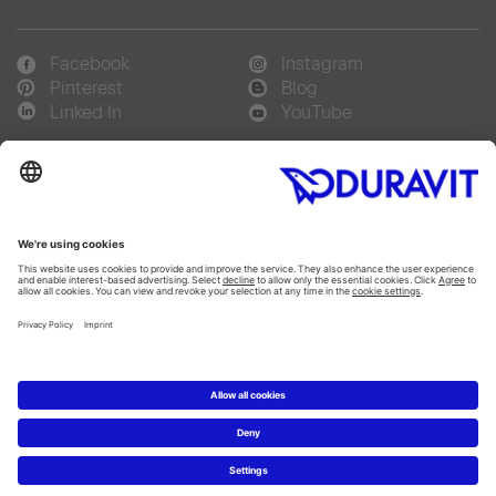
Facebook
Instagram
Pinterest
Blog
Linked In
YouTube
Sprachauswahl:
Deutsch
Français
Italiano
Copyright © 2026 Duravit AG
Impressum
|
Hinweisgebersystem
|
Lieferkettensorgfaltspflicht
|
Datenschutzerklärung
|
Cookie Einstellungen
Schweiz