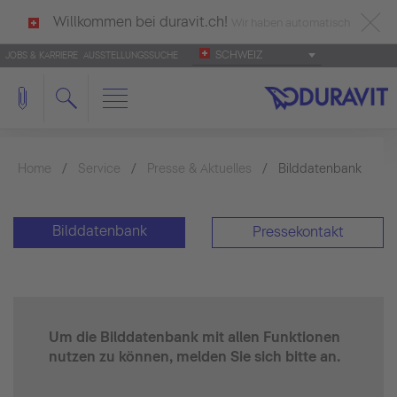
Willkommen bei duravit.ch!
Wir haben automatisch
SCHWEIZ
JOBS & KARRIERE
AUSSTELLUNGSSUCHE
deutsch als Ihre Sprache erkannt.
Français
|
Italiano
Home
Service
Presse & Aktuelles
Bilddatenbank
Bilddatenbank
Pressekontakt
Um die Bilddatenbank mit allen Funktionen
nutzen zu können, melden Sie sich bitte an.