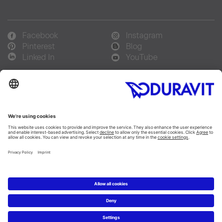
Facebook
Instagram
Pinterest
Blog
Linked In
YouTube
Sprachauswahl:
Deutsch
Français
Italiano
Copyright © 2026 Duravit AG
Impressum
|
Hinweisgebersystem
|
Lieferkettensorgfaltspflicht
|
Datenschutzerklärung
|
Cookie Einstellungen
Schweiz