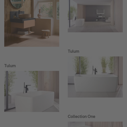
Tulum
Tulum
Collection One