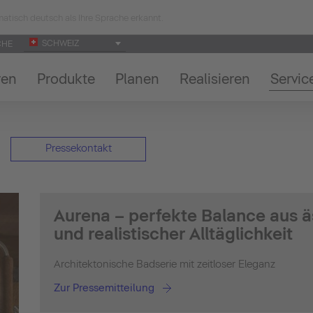
atisch deutsch als Ihre Sprache erkannt.
SCHWEIZ
CHE
ren
Produkte
Planen
Realisieren
Servic
Pressekontakt
Aurena – perfekte Balance aus 
und realistischer Alltäglichkeit
Architektonische Badserie mit zeitloser Eleganz
Zur Pressemitteilung