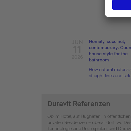
JUN
Homely, succinct,
11
contemporary: Coun
house style for the
2026
bathroom
How natural materials
straight lines and selec
Duravit Referenzen
Ob im Hotel, auf Flughäfen, in öffentliche
privaten Residenzen – überall dort, wo De
Technologie eine Rolle spielen, sind Durav