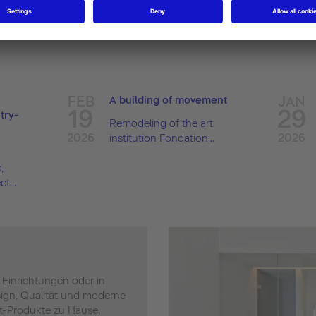
FEB
JAN
A building of movement
19
29
try-
Remodeling of the art
2026
2026
institution Fondation...
,
t...
n Einrichtungen oder in
sign, Qualität und moderne
it-Produkte zu Hause.