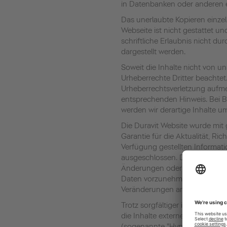
in Datenbanken oder anderen 
Das unerlaubte Kopieren einze
Webseite ist nicht gestattet un
schriftliche Erlaubnis nicht du
dargestellt werden.
Soweit die Inhalte nicht von un
Urheberrechte Dritter beachtet.
Urheberrechtsverletzung aufme
entsprechenden Hinweis. Bei 
werden wir derartige Inhalte 
Die Duravit Website wurde mit g
Garantie für die Aktualität, Ric
Verfügung gestellten Informat
ausgeschlossen. Duravit behäl
Änderungen oder Ergänzungen 
Daten vorzunehmen. Technisc
Veränderungen an den abgebild
Trotz sorgfältiger inhaltlicher
die Inhalte externer Links. D
(sogenannte "Hyperlinks") zu e