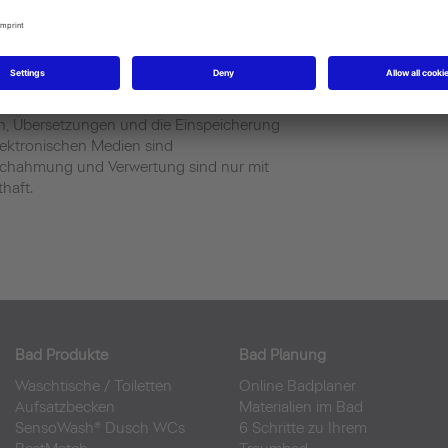
t vermittelt lediglich den Zugang zu
 keinerlei Verantwortung oder gar
ufbereitung. Für den Inhalt der verlinkten
n Betreiber verantwortlich.
enießen den Schutz des Urheberrechts.
en, Übersetzungen und die Einspeicherung
lektronischen Medien sind
Nachahmung und Verwertung sind nur mit
haft.
Bad Produkte
Bad Planung
Waschtische
/
Toiletten
Online Badplaner
Aufsatzbecken
Materialien im Bad
SensoWash® Dusch WCs
6 Schritte zu Ihrem