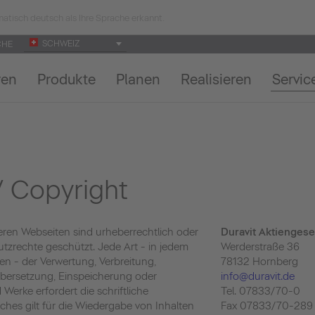
atisch deutsch als Ihre Sprache erkannt.
SCHWEIZ
CHE
ren
Produkte
Planen
Realisieren
Servic
 Copyright
eren Webseiten sind urheberrechtlich oder
Duravit Aktiengese
tzrechte geschützt. Jede Art - in jedem
Werderstraße 36
en - der Verwertung, Verbreitung,
78132 Hornberg
 Übersetzung, Einspeicherung oder
info@duravit.de
 Werke erfordert die schriftliche
Tel. 07833/70-0
hes gilt für die Wiedergabe von Inhalten
Fax 07833/70-289