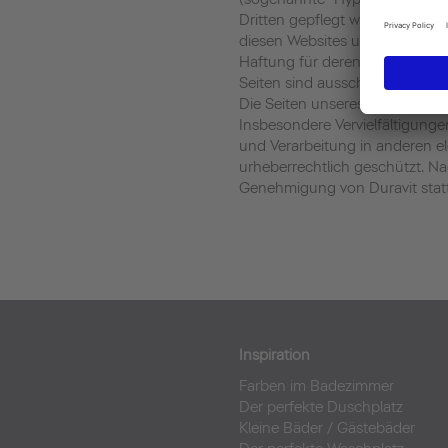
Dritten gepflegt werden. Duravi
diesen Websites und übernimmt
Haftung für deren Inhalte und A
Seiten sind ausschließlich dere
Die Seiten unseres Auftritts g
Insbesondere Vervielfältigung
und Verarbeitung in anderen e
urheberrechtlich geschützt. 
Genehmigung von Duravit statt
Inspiration
Farben im Badezimmer
Der perfekte Duschplatz
Kleine Bäder
/
Gästebäder