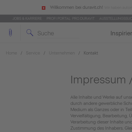
Willkommen bei duravit.ch!
Wir haben autom
JOBS & KARRIERE
PROFI PORTAL: PRO.DURAVIT
AUSSTELLUNGSSU
Inspirie
Home
Service
Unternehmen
Kontakt
Impressum /
Alle Inhalte und Werke auf uns
durch andere gewerbliche Schu
Medium als Ganzes oder in Teil
Vervielfältigung, Bearbeitung,
Verarbeitung dieser Inhalte und
Zustimmung des Inhabers. Gleic