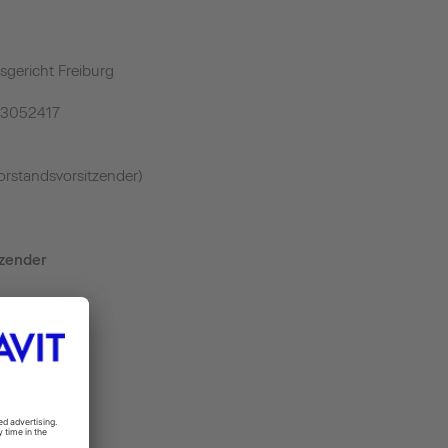
sgericht Freiburg
43052417
rstandsvorsitzender)
tzender
t.de
.de