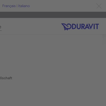
Français
|
Italiano
e
llschaft