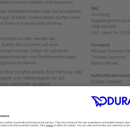
elektronischen Medien und Systemen.
Sitz
lner Webseiteninhalte oder der kompletten
Hornberg
d ggf. strafbar. Unsere Seiten dürfen ohne
Registergericht Amt
rch Dritte in Frames oder iFrames
HRB 680291
UST.-Ident-Nr. DE1
s erstellt wurden, werden die
 Sollten Sie trotzdem auf eine
Vorstand
rksam werden, bitten wir um einen
Michael Demmer (Vo
Bekanntwerden von Rechtsverletzungen
Thomas Stammel
umgehend entfernen.
Martin Winkle
rößter Sorgfalt erstellt. Eine Haftung oder
Aufsichtsratsvorsi
htigkeit und Vollständigkeit der zur
Gregor Greinert
ionen und Daten ist jedoch
t sich vor, ohne Ankündigung,
Datenschutz
der bereitgestellten Informationen oder
datenschutz@duravi
he Verbesserungen und optische
eten Produkten behalten wir uns vor.
Webmaster
 Kontrolle übernehmen wir keine Haftung für
webmaster@duravit
ies können auch Verknüpfungen
xternen Websites im Internet sein, die von