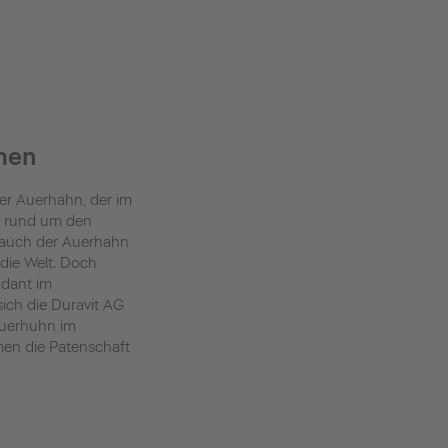
men
rter Auerhahn, der im
t rund um den
ch auch der Auerhahn
die Welt. Doch
ndant im
ich die Duravit AG
Auerhuhn im
men die Patenschaft