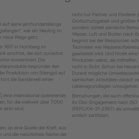
nicht nur Partner und Förderer
Großschutzgebiet und größter 
l auf seine jahrhundertelange
sondern richtet sämtliche Bem
angefangen“, war ein Neuling im
Wasser, Luft und Boden nach Kr
der neue Wege geht.
beginnt bei der Ressourcen sch
er 1817 in Hornberg im
Techniken wie Wasseraufberei
ik errichtet, die sich zunächst
gearbeitet wird. Und findet eine
hirr konzentriert. Die
Produkten selbst, die mithelfen,
nitärprodukte begründet den
nicht in Sicht: Schon bei Neuen
die Produktion von Steingut auf
Duravit mögliche Umweltauswir
hört die Sanitärwelt einen
sämtlichen Aktivitäten darauf, 
Lebensgrundlagen umzugehen.
AG eine international operierende
Bemühungen, die auch offenkundi
en, für die weltweit über 7.000
ihr Öko-Engagement nach ISO 
 aktiv sind.
(PEFC/04-31-2357) als umwel
amtlich zertifiziert.
, ist eine Quelle der Kraft, aus
ür uns die natürlichste Sache der