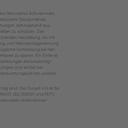
 des Naturparks Schwarzwald,
Naturpark Deutschlands,
ühungen dahingehend aus,
äften zu schützen. Das
onenden Herstellung, wo mit
tung und Wärmerückgewinnung
 logische
Fortsetzung bei den
 Wasser zu sparen. Ein Ende ist
twicklungen berücksichtigt
kungen und achtet bei
verantwortungsvoll mit unseren
g sind: Die Duravit AG ist für
14001, ISO 50001 und PEFC
tbewusstes Unternehmen