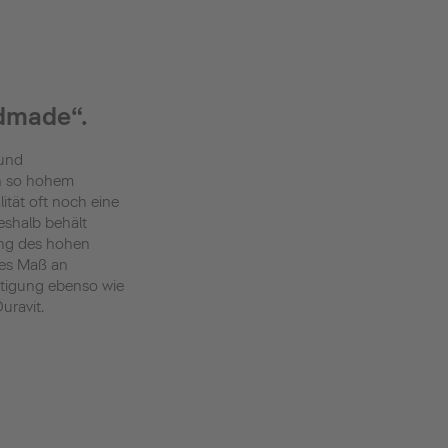
ndmade“.
 und
on so hohem
ität oft noch eine
eshalb behält
rung des hohen
hes Maß an
ertigung ebenso wie
uravit.