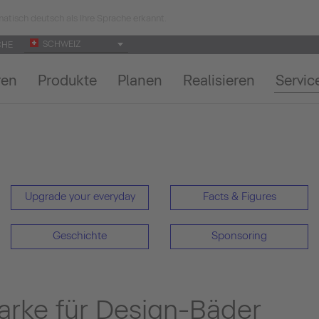
atisch deutsch als Ihre Sprache erkannt.
SCHWEIZ
CHE
ren
Produkte
Planen
Realisieren
Servic
Upgrade your everyday
Facts & Figures
Geschichte
Sponsoring
rke für Design-Bäder