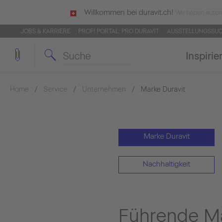
Willkommen bei duravit.ch!
Wir haben autom
JOBS & KARRIERE
PROFI PORTAL: PRO.DURAVIT
AUSSTELLUNGSSU
Inspirie
Home
Service
Unternehmen
Marke Duravit
Marke Duravit
Nachhaltigkeit
Führende Ma