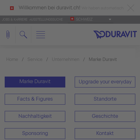
Willkommen bei duravit.ch!
Wir haben automatisch
SCHWEIZ
JOBS & KARRIERE
AUSSTELLUNGSSUCHE
deutsch als Ihre Sprache erkannt.
Français
|
Italiano
Home
Service
Unternehmen
Marke Duravit
Marke Duravit
Upgrade your everyday
Facts & Figures
Standorte
Nachhaltigkeit
Geschichte
Sponsoring
Kontakt