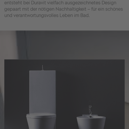
entsteht bei Duravit vielfach ausgezeichnetes Design
gepaart mit der nötigen Nachhaltigkeit – für ein schönes
und verantwortungsvolles Leben im Bad.