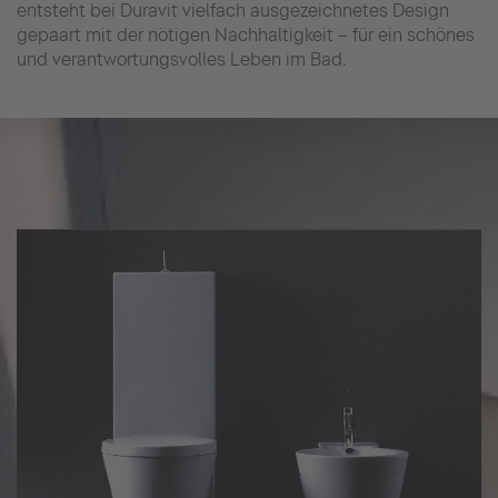
entsteht bei Duravit vielfach ausgezeichnetes Design
gepaart mit der nötigen Nachhaltigkeit – für ein schönes
und verantwortungsvolles Leben im Bad.