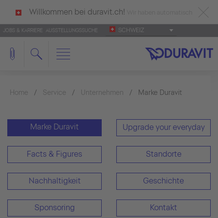
Willkommen bei duravit.ch!
Wir haben automatisch
SCHWEIZ
JOBS & KARRIERE
AUSSTELLUNGSSUCHE
deutsch als Ihre Sprache erkannt.
Français
|
Italiano
Home
Service
Unternehmen
Marke Duravit
Marke Duravit
Upgrade your everyday
Facts & Figures
Standorte
Nachhaltigkeit
Geschichte
Sponsoring
Kontakt