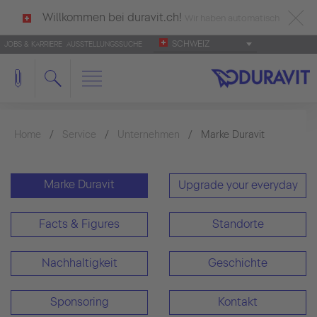
Willkommen bei duravit.ch!
Wir haben automatisch
SCHWEIZ
JOBS & KARRIERE
AUSSTELLUNGSSUCHE
deutsch als Ihre Sprache erkannt.
Français
|
Italiano
Home
Service
Unternehmen
Marke Duravit
Marke Duravit
Upgrade your everyday
Facts & Figures
Standorte
Nachhaltigkeit
Geschichte
Sponsoring
Kontakt