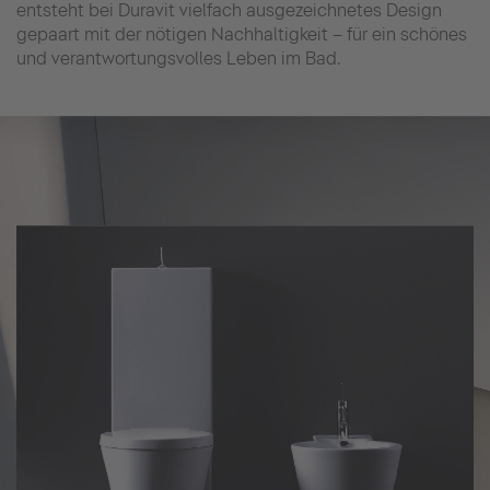
entsteht bei Duravit vielfach ausgezeichnetes Design
gepaart mit der nötigen Nachhaltigkeit – für ein schönes
und verantwortungsvolles Leben im Bad.