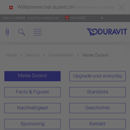
Willkommen bei duravit.ch!
Wir haben automatisch
SCHWEIZ
JOBS & KARRIERE
AUSSTELLUNGSSUCHE
deutsch als Ihre Sprache erkannt.
Français
|
Italiano
Home
Service
Unternehmen
Marke Duravit
Marke Duravit
Upgrade your everyday
Facts & Figures
Standorte
Nachhaltigkeit
Geschichte
Sponsoring
Kontakt