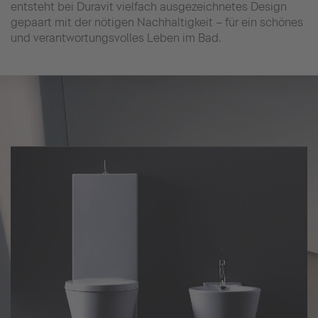
entsteht bei Duravit vielfach ausgezeichnetes Design
gepaart mit der nötigen Nachhaltigkeit – für ein schönes
und verantwortungsvolles Leben im Bad.