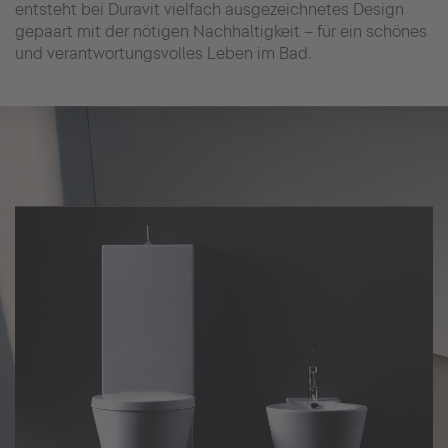
entsteht bei Duravit vielfach ausgezeichnetes Design
gepaart mit der nötigen Nachhaltigkeit – für ein schönes
und verantwortungsvolles Leben im Bad.