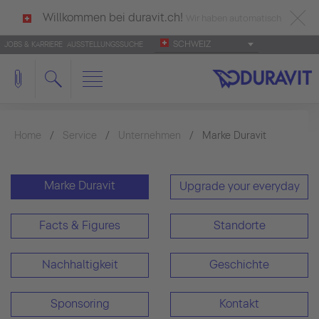
Willkommen bei duravit.ch!
Wir haben automatisch
SCHWEIZ
JOBS & KARRIERE
AUSSTELLUNGSSUCHE
deutsch als Ihre Sprache erkannt.
Français
|
Italiano
Home
Service
Unternehmen
Marke Duravit
Marke Duravit
Upgrade your everyday
Facts & Figures
Standorte
Nachhaltigkeit
Geschichte
Sponsoring
Kontakt