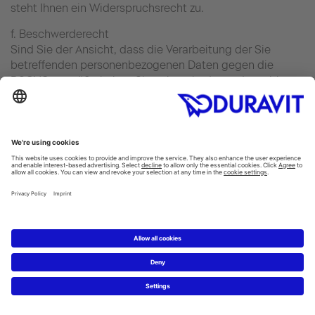
steht Ihnen ein Widerspruchsrecht zu.
f. Beschwerderecht
Sind Sie der Ansicht, dass die Verarbeitung der Sie
betreffenden personenbezogenen Daten gegen die
DSGVO verstößt, haben Sie unbeschadet anderweitiger
Rechtsbehelfe das Recht auf Beschwerde bei einer
Aufsichtsbehörde.
10. Änderung der Datenschutzerklärung
Wir behalten uns vor, diese Datenschutzerklärung bei
einer etwaigen Änderung der Rechtslage, des Dienstes
sowie der Datenverarbeitung anzupassen. Dies gilt
jedoch nur im Hinblick auf Erklärungen zur
Datenverarbeitung. Sofern Einwilligungen der Nutzer
erforderlich sind oder Bestandteile der
Datenschutzerklärung Regelungen des
Vertragsverhältnisses mit den Nutzern enthalten,
erfolgen die Änderungen nur mit Zustimmung der Nutzer.
Nutzer können sich über etwaige Änderungen regelmäßig
in dieser Datenschutzerklärung informieren. Stand: