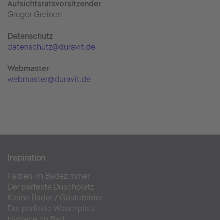
Aufsichtsratsvorsitzender
Gregor Greinert
Datenschutz
datenschutz@duravit.de
Webmaster
webmaster@duravit.de
Inspiration
Farben im Badezimmer
Der perfekte Duschplatz
Kleine Bäder
/
Gästebäder
Der perfekte Waschplatz
Hygiene im Bad