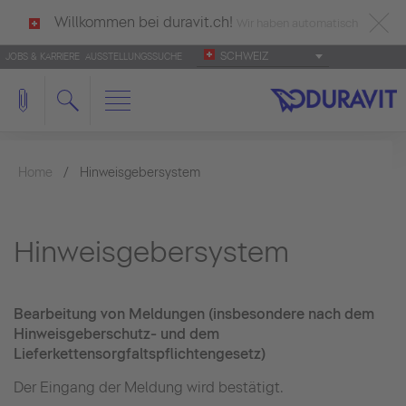
Willkommen bei duravit.ch!
Wir haben automatisch
SCHWEIZ
JOBS & KARRIERE
AUSSTELLUNGSSUCHE
deutsch als Ihre Sprache erkannt.
Français
|
Italiano
Home
Hinweisgebersystem
Hinweisgebersystem
Bearbeitung von Meldungen (insbesondere nach dem
Hinweisgeberschutz- und dem
Lieferkettensorgfaltspflichtengesetz)
Der Eingang der Meldung wird bestätigt.