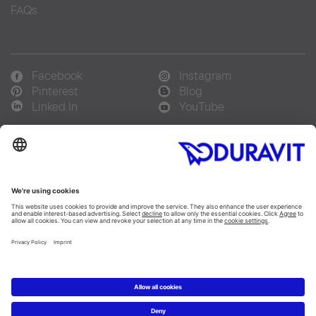
FAQs
Facebook
Instagram
Pinterest
Blog
Linked In
YouTube
Sprachauswahl:
Deutsch
Français
Italiano
Copyright © 2026 Duravit AG
Impressum
|
Hinweisgebersystem
|
Lieferkettensorgfaltspflicht
|
Datenschutzerklärung
|