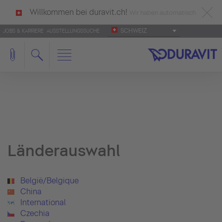
Willkommen bei duravit.ch!
Wir haben automatisch
SCHWEIZ
JOBS & KARRIERE
AUSSTELLUNGSSUCHE
deutsch als Ihre Sprache erkannt.
Français
|
Italiano
Länderauswahl
België/Belgique
China
International
Czechia