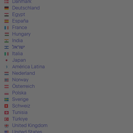
Danmark
Deutschland
Egypt
España
France
Hungary
India
ישראל
Italia
Japan
América Latina
Nederland
Norway
Österreich
Polska
Sverige
Schweiz
Tunisia
Türkiye
United Kingdom
United States