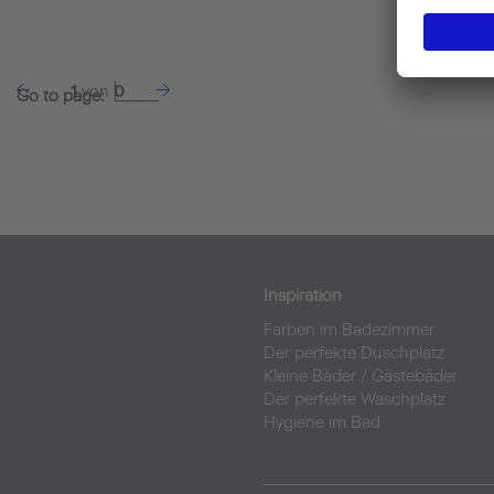
1
von
0
Go to page:
Inspiration
Farben im Badezimmer
Der perfekte Duschplatz
Kleine Bäder
/
Gästebäder
Der perfekte Waschplatz
Hygiene im Bad