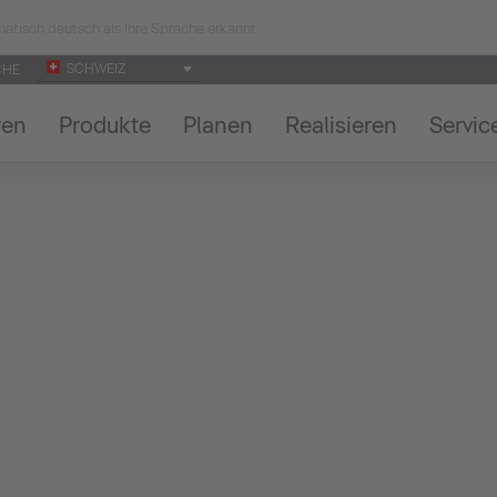
atisch deutsch als Ihre Sprache erkannt.
SCHWEIZ
CHE
ren
Produkte
Planen
Realisieren
Servic