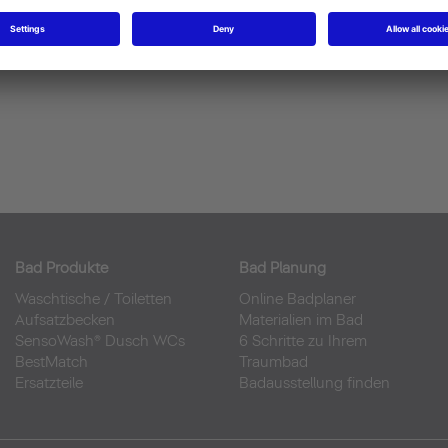
Bad Produkte
Bad Planung
Waschtische
/
Toiletten
Online Badplaner
Aufsatzbecken
Materialien im Bad
SensoWash® Dusch WCs
6 Schritte zu Ihrem
BestMatch
Traumbad
Ersatzteile
Badausstellung finden