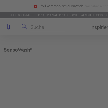
Willkommen bei duravit.ch!
Wir haben autom
JOBS & KARRIERE
PROFI PORTAL: PRO.DURAVIT
AUSSTELLUNGSSU
Inspirie
SensoWash®