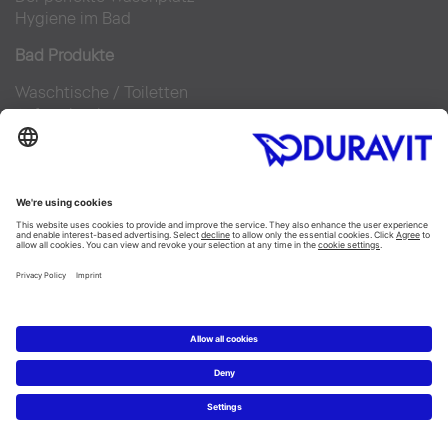
Hygiene im Bad
Bad Produkte
Waschtische
/
Toiletten
Aufsatzbecken
SensoWash® Dusch WCs
BestMatch
Ersatzteile
Bad Planung
Online Badplaner
Materialien im Bad
6 Schritte zu Ihrem Traumbad
Badausstellung finden
Service
Technische Beratung
Presse
Nachhaltigkeit