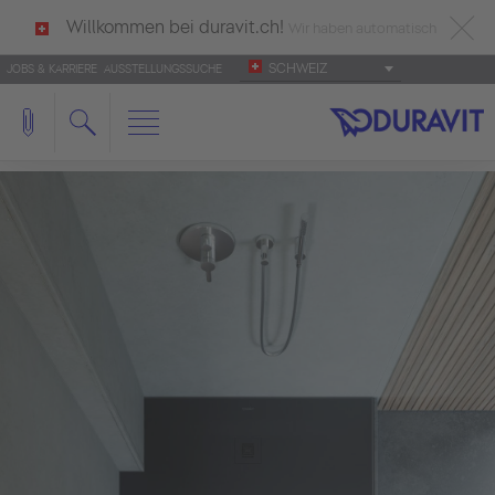
Willkommen bei duravit.ch!
Wir haben automatisch
SCHWEIZ
JOBS & KARRIERE
AUSSTELLUNGSSUCHE
deutsch als Ihre Sprache erkannt.
Français
|
Italiano