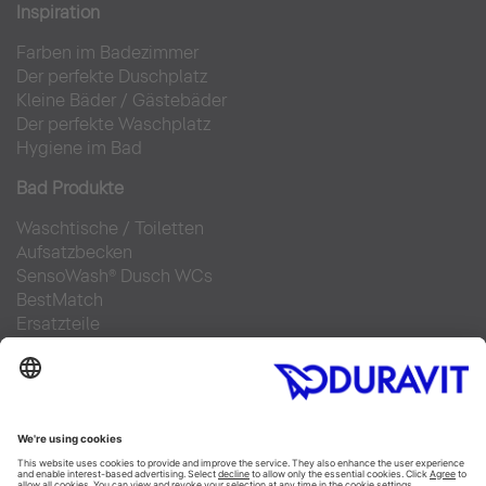
Inspiration
Farben im Badezimmer
Der perfekte Duschplatz
Kleine Bäder
/
Gästebäder
Der perfekte Waschplatz
Hygiene im Bad
Bad Produkte
Waschtische
/
Toiletten
Aufsatzbecken
SensoWash® Dusch WCs
BestMatch
Ersatzteile
Bad Planung
Online Badplaner
Materialien im Bad
6 Schritte zu Ihrem Traumbad
Badausstellung finden