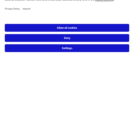
Service
Technische Beratung
Presse
Nachhaltigkeit
Job & Karriere
FAQs
Facebook
Instagram
Pinterest
Blog
Linked In
YouTube
Sprachauswahl:
Deutsch
Français
Italiano