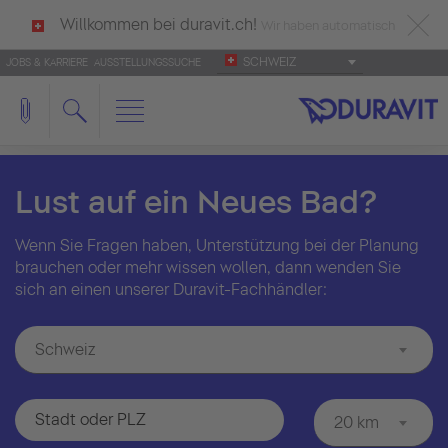
Willkommen bei duravit.ch!
Wir haben automatisch
SCHWEIZ
JOBS & KARRIERE
AUSSTELLUNGSSUCHE
deutsch als Ihre Sprache erkannt.
Français
|
Italiano
Lust auf ein Neues Bad?
Wenn Sie Fragen haben, Unterstützung bei der Planung
brauchen oder mehr wissen wollen, dann wenden Sie
sich an einen unserer Duravit-Fachhändler:
Schweiz
20 km