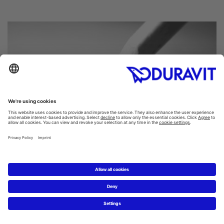
Das neue Traumbad planen
Mit dem Duravit-Badplaner können Sie Ihre ersten Ideen
zum Traumbad selbst online umsetzen.
Badplaner