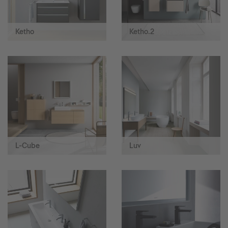
Ketho
Ketho.2
L-Cube
Luv