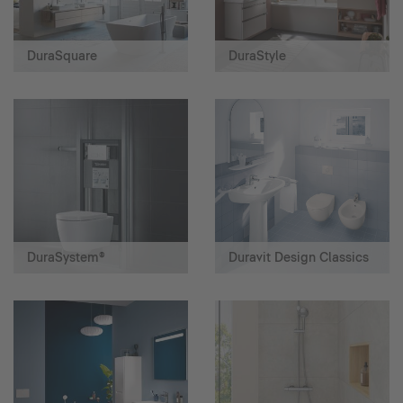
DuraSquare
DuraStyle
DuraSystem®
Duravit Design Classics