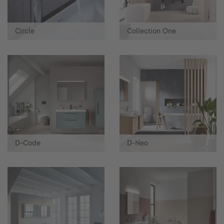
Circle
Collection One
D-Code
D-Neo