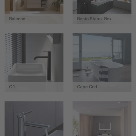
Balcoon
Bento Starck Box
C.1
Cape Cod