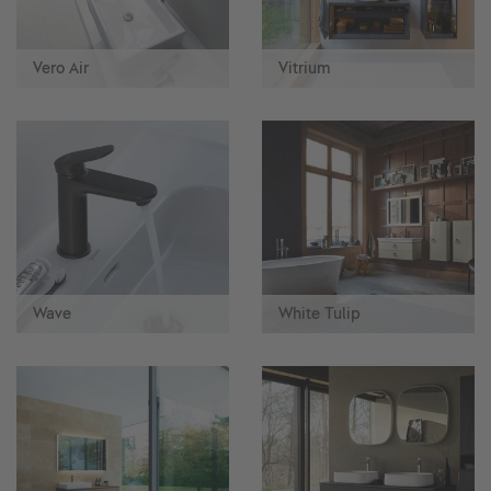
Vero Air
Vitrium
Wave
White Tulip