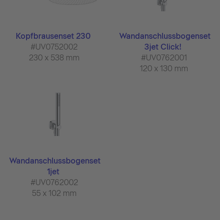
Kopfbrausenset 230
Wandanschlussbogenset
#UV0752002
3jet Click!
230 x 538 mm
#UV0762001
120 x 130 mm
Wandanschlussbogenset
1jet
#UV0762002
55 x 102 mm