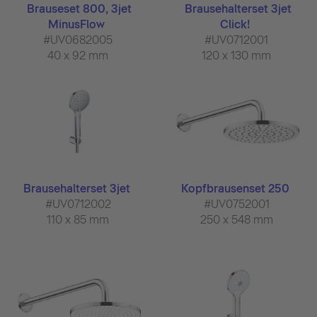
Brauseset 800, 3jet
Brausehalterset 3jet
MinusFlow
Click!
#UV0682005
#UV0712001
40 x 92 mm
120 x 130 mm
Brausehalterset 3jet
Kopfbrausenset 250
#UV0712002
#UV0752001
110 x 85 mm
250 x 548 mm