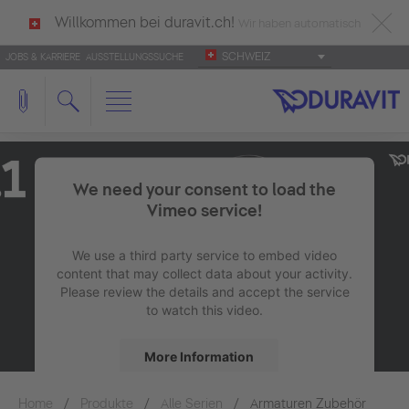
Willkommen bei duravit.ch!
Wir haben automatisch
SCHWEIZ
JOBS & KARRIERE
AUSSTELLUNGSSUCHE
deutsch als Ihre Sprache erkannt.
Français
|
Italiano
We need your consent to load the
Vimeo service!
We use a third party service to embed video
content that may collect data about your activity.
Please review the details and accept the service
to watch this video.
More Information
Home
Produkte
Alle Serien
Accept
Armaturen Zubehör