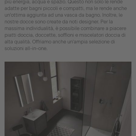
più energia, acqua e spazio. Questo non solo le rende
adatte per bagni piccoli e compatti, ma le rende anche
un'ottima aggiunta ad una vasca da bagno. Inoltre, le
nostre docce sono create da noti designer. Per la
massima individualità, è possibile combinare a piacere
piatti doccia, doccette, soffioni e miscelatori doccia di
alta qualità. Offriamo anche un'ampia selezione di
soluzioni all-in-one.