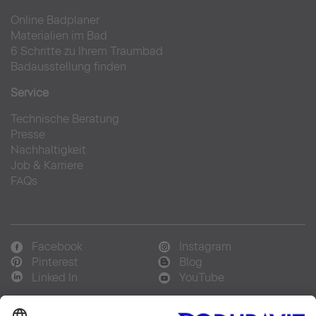
Online Badplaner
Materialien im Bad
6 Schritte zu Ihrem Traumbad
Badausstellung finden
Service
Technische Beratung
Presse
Nachhaltigkeit
Job & Karriere
FAQs
Facebook
Instagram
Pinterest
Blog
Linked In
YouTube