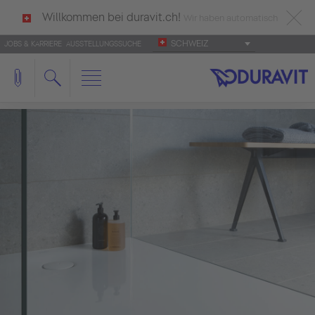
Willkommen bei duravit.ch!
Wir haben automatisch
SCHWEIZ
JOBS & KARRIERE
AUSSTELLUNGSSUCHE
deutsch als Ihre Sprache erkannt.
Français
|
Italiano