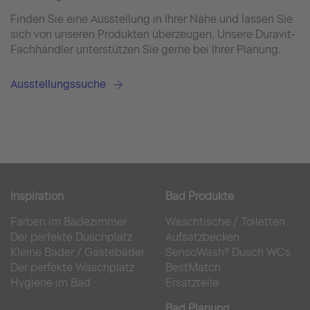
Finden Sie eine Ausstellung in Ihrer Nähe und lassen Sie
sich von unseren Produkten überzeugen. Unsere Duravit-
Fachhändler unterstützen Sie gerne bei Ihrer Planung.
Ausstellungssuche
Inspiration
Bad Produkte
Farben im Badezimmer
Waschtische
/
Toiletten
Der perfekte Duschplatz
Aufsatzbecken
Kleine Bäder
/
Gästebäder
SensoWash® Dusch WCs
Der perfekte Waschplatz
BestMatch
Hygiene im Bad
Ersatzteile
Bad Planung