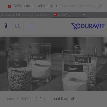
Willkommen bei duravit.ch!
Wir haben automatisch
SCHWEIZ
JOBS & KARRIERE
AUSSTELLUNGSSUCHE
deutsch als Ihre Sprache erkannt.
Français
|
Italiano
Home
Service
Features und Materialien