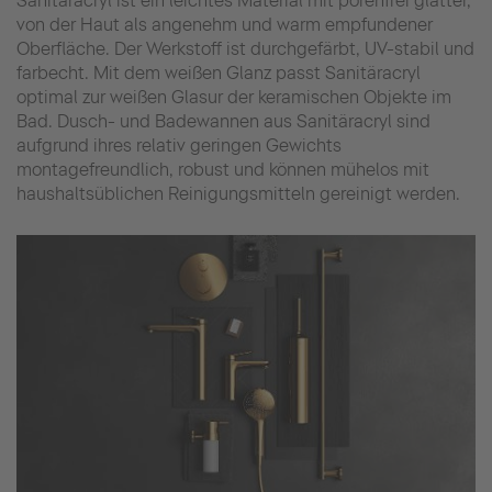
Sanitäracryl ist ein leichtes Material mit porenfrei glatter,
von der Haut als angenehm und warm empfundener
Oberfläche. Der Werkstoff ist durchgefärbt, UV-stabil und
farbecht. Mit dem weißen Glanz passt Sanitäracryl
optimal zur weißen Glasur der keramischen Objekte im
Bad. Dusch- und Badewannen aus Sanitäracryl sind
aufgrund ihres relativ geringen Gewichts
montagefreundlich, robust und können mühelos mit
haushaltsüblichen Reinigungsmitteln gereinigt werden.