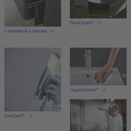
DuraCeram®
c-bonded & c-shaped
HygieneGlaze®
DuroCast®