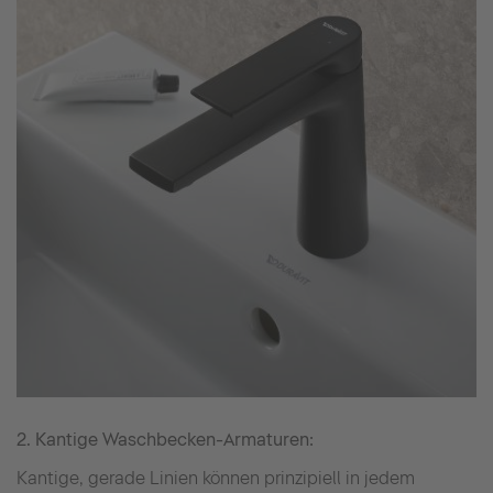
2. Kantige Waschbecken-Armaturen:
Kantige, gerade Linien können prinzipiell in jedem