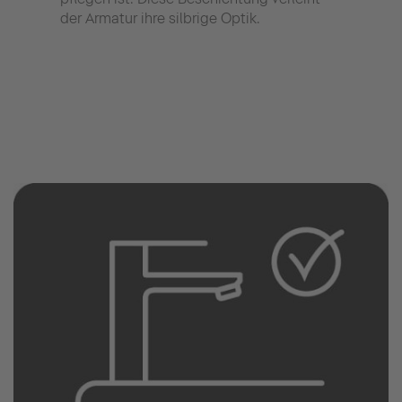
der Armatur ihre silbrige Optik.
reib
dadu
sond
zude
Arma