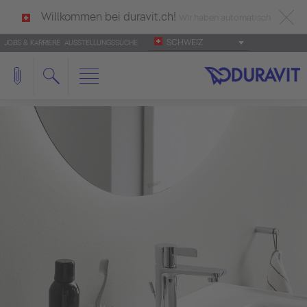
Willkommen bei duravit.ch!
Wir haben automatisch
SCHWEIZ
JOBS & KARRIERE
AUSSTELLUNGSSUCHE
deutsch als Ihre Sprache erkannt.
Français
|
Italiano