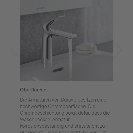
Oberfläche:
Kera
Die Armaturen von Duravit besitzen eine
Funk
hochwertige Chromoberfläche. Die
Armat
Chrombeschichtung sorgt dafür, dass die
aus 
Waschbecken-Armatur
die 
korrosionsbeständig und stets leicht zu
verd
pflegen ist. Diese Beschichtung verleiht
Kera