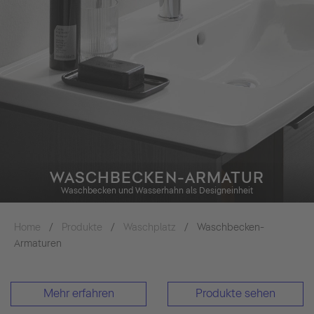
WASCHBECKEN-ARMATUR
Waschbecken und Wasserhahn als Designeinheit
Home
Produkte
Waschplatz
Waschbecken-
Armaturen
Mehr erfahren
Produkte sehen