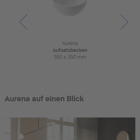
rena
Aurena
Aur
Whirlwanne
Aufsatzbecken
Keramik
 1035 mm
350 x 350 mm
800 x 
Aurena auf einen Blick