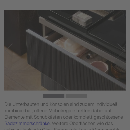
Die Unterbauten und Konsolen sind zudem individuell
kombinierbar, offene Möbelregale treffen dabei auf
Elemente mit Schubkästen oder komplett geschlossene
Badezimmerschränke
. Weitere Oberflächen wie das
schwarz lackierte Glas, Keramikplatten in Marmoroptik