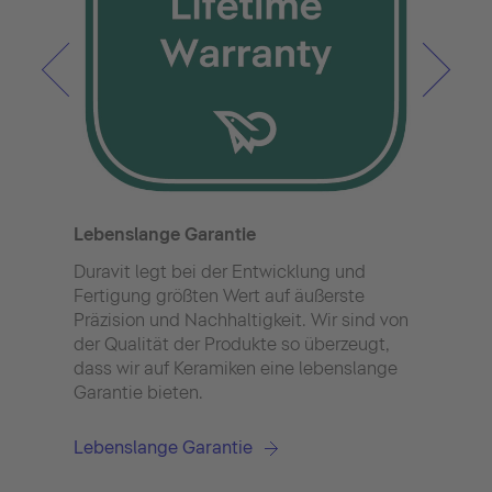
Hygi
Ausg
Spül
Dura
Lebenslange Garantie
Hygi
für e
Duravit legt bei der Entwicklung und
gesa
Fertigung größten Wert auf äußerste
und o
Präzision und Nachhaltigkeit. Wir sind von
der Qualität der Produkte so überzeugt,
dass wir auf Keramiken eine lebenslange
Garantie bieten.
Lebenslange Garantie