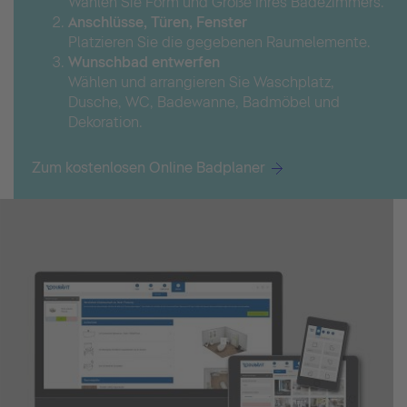
Wählen Sie Form und Größe Ihres Badezimmers.
Anschlüsse, Türen, Fenster
Platzieren Sie die gegebenen Raumelemente.
Wunschbad entwerfen
Wählen und arrangieren Sie Waschplatz,
Dusche, WC, Badewanne, Badmöbel und
Dekoration.
Zum kostenlosen Online Badplaner