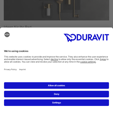
Ideen für Ihr Bad
Frische Impulse und faszinierend vielseitige Badwelten.
Get Inspired