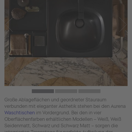
Große Ablageflächen und geordneter Stauraum
verbunden mit eleganter Ästhetik stehen bei den Aurena
Waschtischen
im Vordergrund. Bei den in vier
Oberflächenfarben erhältlichen Modellen – Weiß, Weiß
Seidenmatt, Schwarz und Schwarz Matt – sorgen die