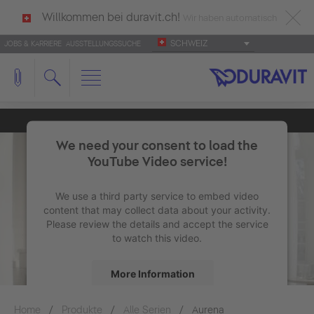
Willkommen bei duravit.ch!
Wir haben automatisch
SCHWEIZ
JOBS & KARRIERE
AUSSTELLUNGSSUCHE
deutsch als Ihre Sprache erkannt.
Français
|
Italiano
We need your consent to load the
YouTube Video service!
We use a third party service to embed video
content that may collect data about your activity.
Please review the details and accept the service
to watch this video.
More Information
Home
Produkte
Alle Serien
Accept
Aurena