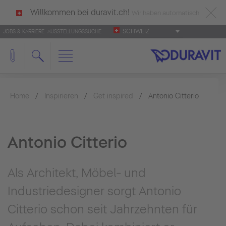
Willkommen bei duravit.ch!
Wir haben automatisch
SCHWEIZ
JOBS & KARRIERE
AUSSTELLUNGSSUCHE
deutsch als Ihre Sprache erkannt.
Français
|
Italiano
Home
Inspirieren
Get inspired
Antonio Citterio
Antonio Citterio
Als Architekt, Möbel- und
Industriedesigner sorgt Antonio
Citterio schon seit Jahrzehnten für