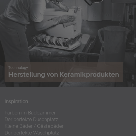
Technology
Herstellung von Keramikprodukten
Inspiration
Farben im Badezimmer
Der perfekte Duschplatz
Kleine Bäder
/
Gästebäder
Der perfekte Waschplatz