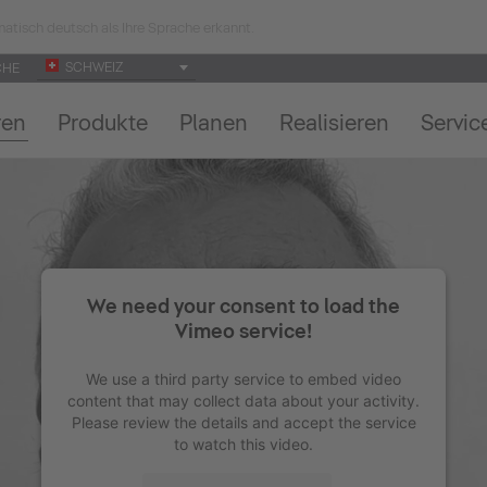
atisch deutsch als Ihre Sprache erkannt.
SCHWEIZ
CHE
ren
Produkte
Planen
Realisieren
Servic
We need your consent to load the
Vimeo service!
We use a third party service to embed video
content that may collect data about your activity.
Please review the details and accept the service
to watch this video.