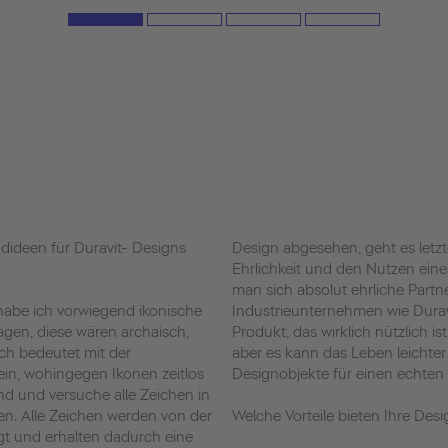
dideen für Duravit- Designs
Design abgesehen, geht es letzt
Ehrlichkeit und den Nutzen ein
man sich absolut ehrliche Partn
habe ich vorwiegend ikonische
Industrieunternehmen wie Durav
en, diese wären archaisch,
Produkt, das wirklich nützlich is
sch bedeutet mit der
aber es kann das Leben leichte
in, wohingegen Ikonen zeitlos
Designobjekte für einen echten
und und versuche alle Zeichen in
len. Alle Zeichen werden von der
Welche Vorteile bieten Ihre De
gt und erhalten dadurch eine