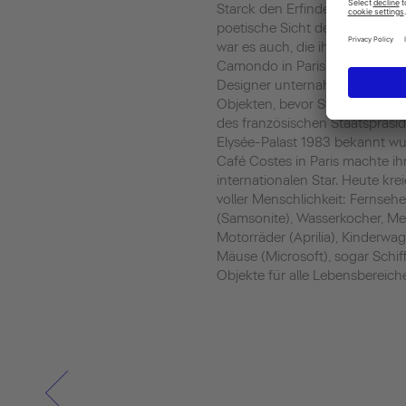
Starck den Erfindergeist geerbt
poetische Sicht der Welt und d
war es auch, die ihm geraten h
Camondo in Paris Design zu stud
Designer unternahm er unter 
Objekten, bevor Starck mit de
des französischen Staatspräsi
Elysée-Palast 1983 bekannt wur
Café Costes in Paris machte i
internationalen Star. Heute krei
voller Menschlichkeit: Fernse
(Samsonite), Wasserkocher, Mes
Motorräder (Aprilia), Kinderw
Mäuse (Microsoft), sogar Schiff
Objekte für alle Lebensbereich