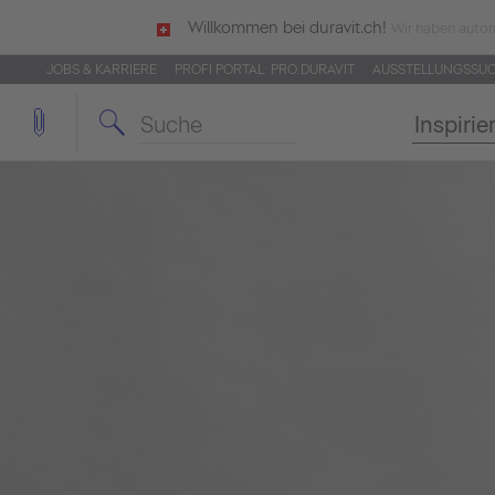
Willkommen bei duravit.ch!
Wir haben autom
JOBS & KARRIERE
PROFI PORTAL: PRO.DURAVIT
AUSSTELLUNGSSU
Inspirie