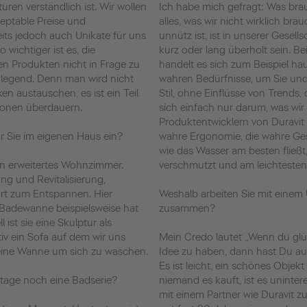
Ich habe mich gefragt: Was bra
zeptable Preise und
alles, was wir nicht wirklich bra
its jedoch auch Unikate für uns
unnütz ist, ist in unserer Gesell
 wichtiger ist es, die
kurz oder lang überholt sein. Be
en Produkten nicht in Frage zu
handelt es sich zum Beispiel ha
ndlegend. Denn man wird nicht
wahren Bedürfnisse, um Sie und
n austauschen, es ist ein Teil
Stil, ohne Einflüsse von Trends,
ionen überdauern.
sich einfach nur darum, was wir
Produktentwicklern von Duravit
r Sie im eigenen Haus ein?
wahre Ergonomie, die wahre Ges
wie das Wasser am besten fließ
in erweitertes Wohnzimmer.
verschmutzt und am leichtesten 
ung und Revitalisierung,
Ort zum Entspannen. Hier
Weshalb arbeiten Sie mit einem
e Badewanne beispielsweise hat
zusammen?
 ist sie eine Skulptur als
tiv ein Sofa auf dem wir uns
Mein Credo lautet „Wenn du glüc
 eine Wanne um sich zu waschen.
Idee zu haben, dann hast Du auch 
Es ist leicht, ein schönes Objek
utage noch eine Badserie?
niemand es kauft, ist es uninter
mit einem Partner wie Duravit zu 