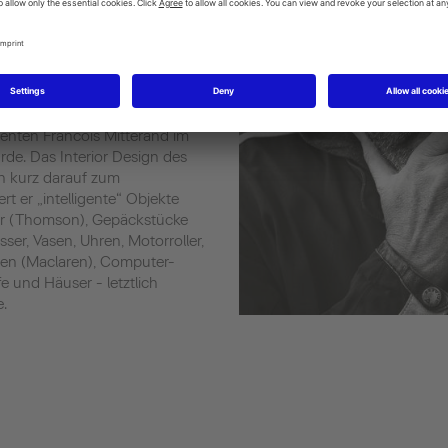
, von seiner Mutter die
en eleganten Lebensstil. Sie
at, an der Ecole Nissim de
ieren. Erste Schritte als
anderem mit aufblasbaren
r Möblierung von Privaträumen
denten Francois Mitterand im
de. Das Interior Design des
hn kurz darauf zum
ert er „intelligente“ Objekte
her (Thomson), Gepäckstücke
ser, Vasen, Uhren, Motorroller,
agen (Maclaren), Computer-
e und Häuser - letztlich
e.