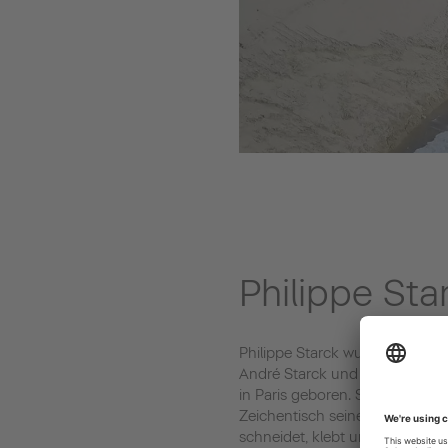
Philippe Sta
Philippe Starck wurde als Soh
André Starck und seiner Frau 
in Paris geboren. Seine Kindhei
Zeichentisch seines Vaters, wo
schneidet, klebt und schleift. 