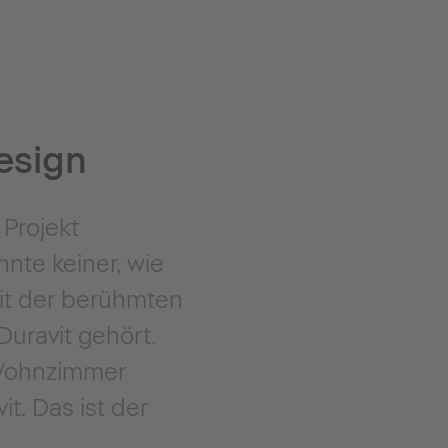
design
 Projekt
hnte keiner, wie
mit der berühmten
Duravit gehört.
 Wohnzimmer
t. Das ist der