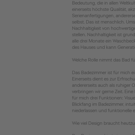
Bedeutung, die in allen Weltkulturen verständlich ist. Wir wollen
einerseits höchste Qualität, ak
Serienanfertigungen, andererse
selbst. Das ist menschlich. Umso
Nachhaltigkeit von hochwertig
stellen. Nachhaltigkeit ist gru
alle drei Monate ein Waschbecke
des Hauses und kann Generat
Welche Rolle nimmt das Bad fü
Das Badezimmer ist für mich e
Einerseits dient es zur Erfrisch
andererseits auch als ruhiger 
verbringen wir gerne Zeit. Ein
für mich drei Funktionen: Visuell
Blickfang im Badezimmer, intui
niederlassen und funktionelle
Wie viel Design braucht heutz