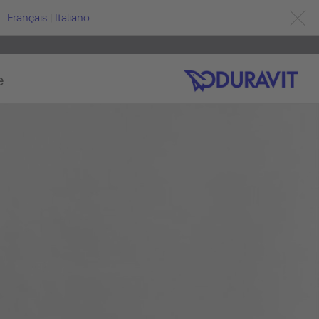
Français
|
Italiano
e