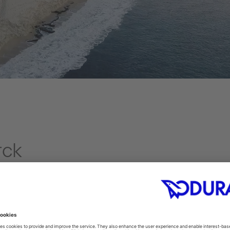
rck
n des Flugzeugkonstrukteurs
Jacqueline am 18. Januar 1949
t verbringt Starck unter dem
 er stundenlang sägt,
Von seinem Vater hat Philippe