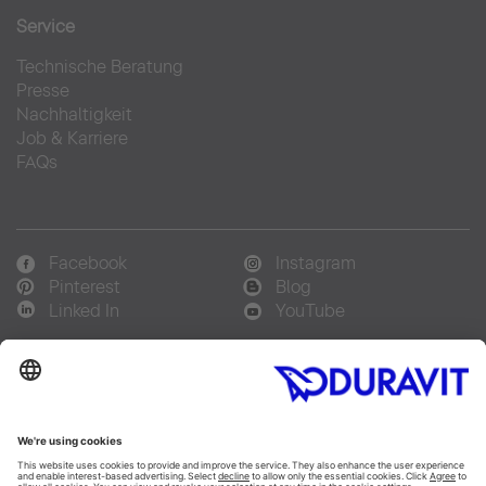
Service
Technische Beratung
Presse
Nachhaltigkeit
Job & Karriere
FAQs
Facebook
Instagram
Pinterest
Blog
Linked In
YouTube
Sprachauswahl:
Deutsch
Français
Italiano