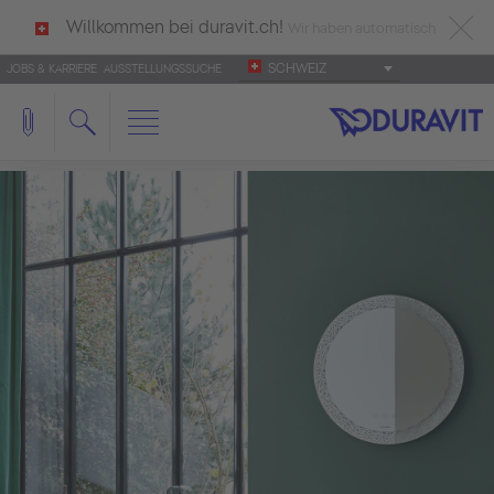
Willkommen bei duravit.ch!
Wir haben automatisch
SCHWEIZ
JOBS & KARRIERE
AUSSTELLUNGSSUCHE
deutsch als Ihre Sprache erkannt.
Français
|
Italiano