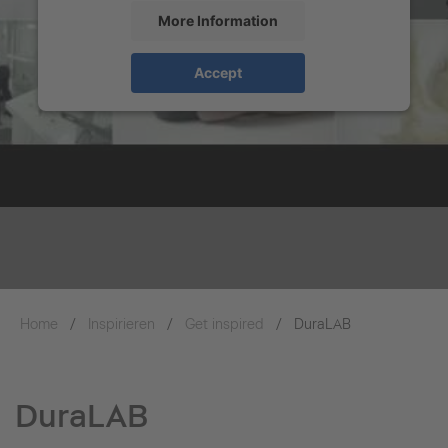
More Information
Accept
Home
Inspirieren
Get inspired
DuraLAB
DuraLAB