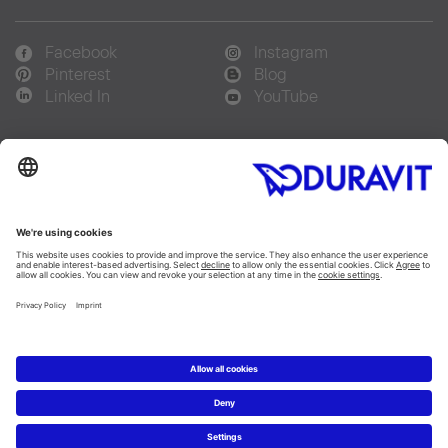
Facebook
Instagram
Pinterest
Blog
Linked In
YouTube
Sprachauswahl:
Deutsch
Français
Italiano
Copyright © 2026 Duravit AG
Impressum
|
Hinweisgebersystem
|
Lieferkettensorgfaltspflicht
|
Datenschutzerklärung
|
Cookie Einstellungen
Schweiz