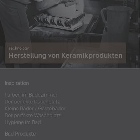
Technology
Herstellung von Keramikprodukten
Inspiration
Farben im Badezimmer
Der perfekte Duschplatz
Kleine Bäder
/
Gästebäder
Der perfekte Waschplatz
Hygiene im Bad
Bad Produkte