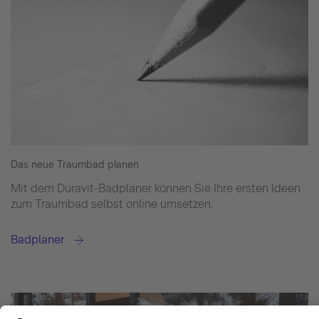
Das neue Traumbad planen
Mit dem Duravit-Badplaner können Sie Ihre ersten Ideen
zum Traumbad selbst online umsetzen.
Badplaner