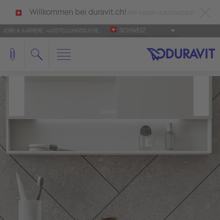
Willkommen bei duravit.ch!
Wir haben automatisch
SCHWEIZ
JOBS & KARRIERE
AUSSTELLUNGSSUCHE
deutsch als Ihre Sprache erkannt.
Français
|
Italiano