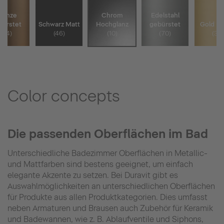
ronze
Chrom
Edelstahl
bürstet
Schwarz Matt
Hochglanz
gebürstet
Gold pol
(04)
(46)
(10)
(70)
(34)
Color concepts
Die passenden Oberflächen im Bad
Unterschiedliche Badezimmer Oberflächen in Metallic-
und Mattfarben sind bestens geeignet, um einfach
elegante Akzente zu setzen. Bei Duravit gibt es
Auswahlmöglichkeiten an unterschiedlichen Oberflächen
für Produkte aus allen Produktkategorien. Dies umfasst
neben Armaturen und Brausen auch Zubehör für Keramik
und Badewannen, wie z. B. Ablaufventile und Siphons,