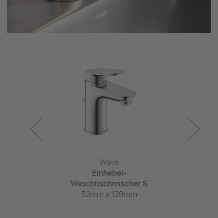
systeme
Wave
Wa
stem 1000
Einhebel-
Einhe
usFlow
Waschtischmischer S
Waschtisch
 x 573mm
52mm x 139mm
52mm x