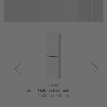
-Neo
D-Neo
D-N
schtischunterbau
Halbhochschrank
Hochsc
hängend
400mm x 240mm
400mm x
 x 550mm