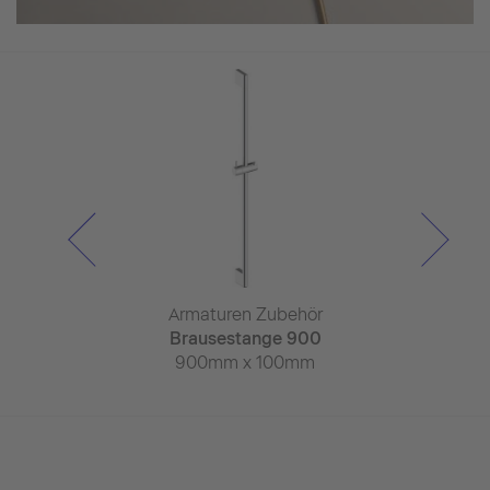
versal
Armaturen Zubehör
Armaturen
tungs-Set
Brausestange 900
Wandansch
 x 70mm
900mm x 100mm
55mm x