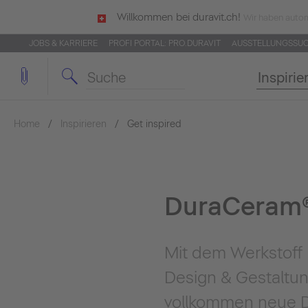
Willkommen bei duravit.ch!
Wir haben autom
JOBS & KARRIERE
PROFI PORTAL: PRO.DURAVIT
AUSSTELLUNGSSU
Inspirie
Home
Inspirieren
Get inspired
DuraCeram
Mit dem Werkstoff 
Design & Gestaltung
vollkommen neue Di