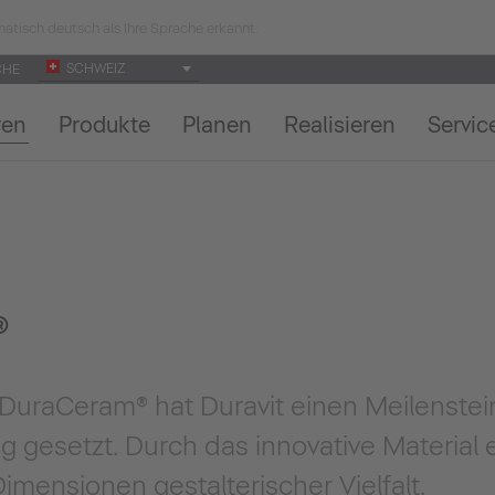
atisch deutsch als Ihre Sprache erkannt.
SCHWEIZ
CHE
ren
Produkte
Planen
Realisieren
Servic
®
DuraCeram® hat Duravit einen Meilenstein
 gesetzt. Durch das innovative Material 
mensionen gestalterischer Vielfalt.