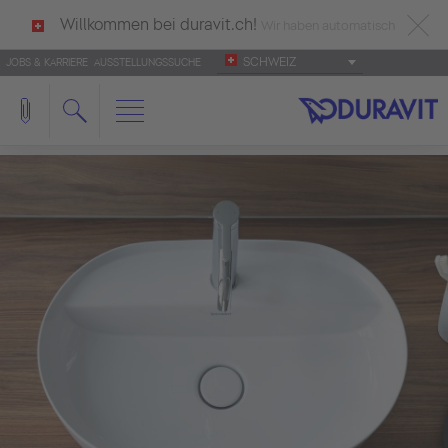
Willkommen bei duravit.ch!
Wir haben automatisch
SCHWEIZ
JOBS & KARRIERE
AUSSTELLUNGSSUCHE
deutsch als Ihre Sprache erkannt.
Français
|
Italiano