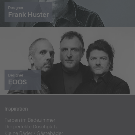
Designer
Frank Huster
Designer
EOOS
Inspiration
Farben im Badezimmer
Der perfekte Duschplatz
Kleine Bäder
/
Gästebäder