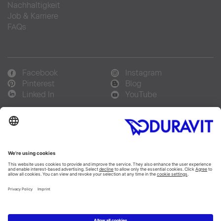
Nachhaltigkeit
Job & Karriere
FAQs
Facebook
Instagram
Pinterest
Blog
Linked In
YouTube
Sprachauswahl:
Deutsch
Français
Italiano
Copyright © 2026 Duravit AG