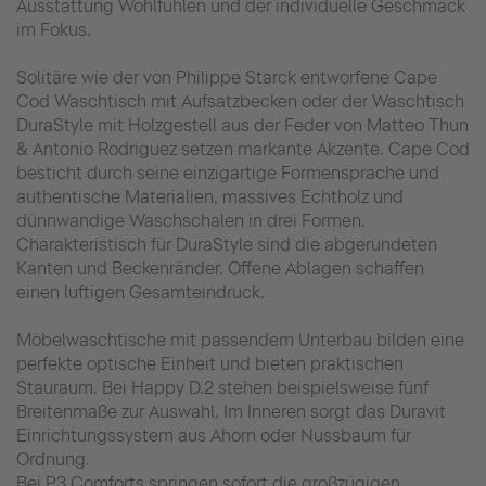
Ausstattung Wohlfühlen und der individuelle Geschmack
im Fokus.
Solitäre wie der von Philippe Starck entworfene Cape
Cod Waschtisch mit Aufsatzbecken oder der Waschtisch
DuraStyle mit Holzgestell aus der Feder von Matteo Thun
& Antonio Rodriguez setzen markante Akzente. Cape Cod
besticht durch seine einzigartige Formensprache und
authentische Materialien, massives Echtholz und
dünnwandige Waschschalen in drei Formen.
Charakteristisch für DuraStyle sind die abgerundeten
Kanten und Beckenränder. Offene Ablagen schaffen
einen luftigen Gesamteindruck.
Möbelwaschtische mit passendem Unterbau bilden eine
perfekte optische Einheit und bieten praktischen
Stauraum. Bei Happy D.2 stehen beispielsweise fünf
Breitenmaße zur Auswahl. Im Inneren sorgt das Duravit
Einrichtungssystem aus Ahorn oder Nussbaum für
Ordnung.
Bei P3 Comforts springen sofort die großzügigen