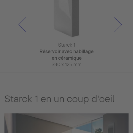
rck 1
Starck 1
Star
nded à poser
Réservoir avec habillage
Vasque 
 605 mm
en céramique
Ø 46
390 x 125 mm
Starck 1 en un coup d'oeil