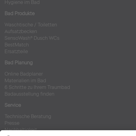
Hygiene im Bad
Bad Produkte
Waschtische
/
Toiletten
Aufsatzbecken
SensoWash® Dusch WCs
BestMatch
Ersatzteile
Bad Planung
Online Badplaner
Materialien im Bad
6 Schritte zu Ihrem Traumbad
Badausstellung finden
Service
Technische Beratung
Presse
Nachhaltigkeit