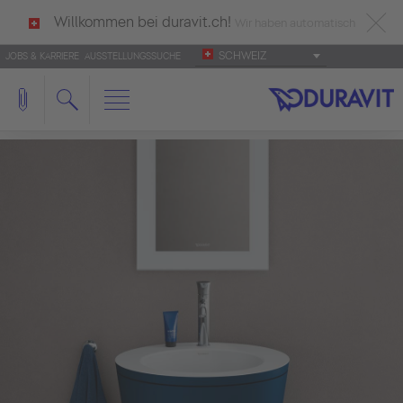
Willkommen bei duravit.ch!
Wir haben automatisch
SCHWEIZ
JOBS & KARRIERE
AUSSTELLUNGSSUCHE
deutsch als Ihre Sprache erkannt.
Français
|
Italiano