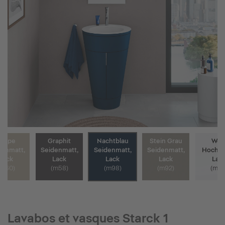
Taupe
Graphit
Nachtblau
Stein Grau
Wei
denmatt,
Seidenmatt,
Seidenmatt,
Seidenmatt,
Hochgl
Lack
Lack
Lack
Lack
Lac
(m60)
(m58)
(m98)
(m92)
(m85
Lavabos et vasques Starck 1