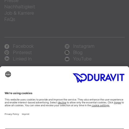
Presse
Nachhaltigkeit
Job & Karriere
FAQs
Facebook
Instagram
Pinterest
Blog
Linked In
YouTube
Sprachauswahl:
Deutsch
Français
Italiano