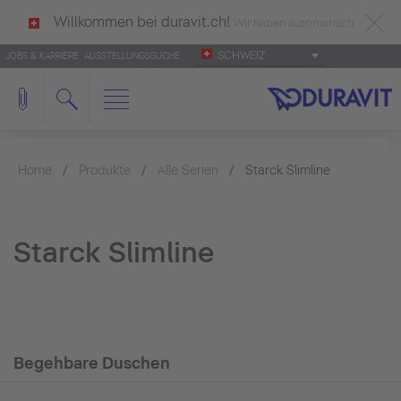
Willkommen bei duravit.ch!
Wir haben automatisch
SCHWEIZ
JOBS & KARRIERE
AUSSTELLUNGSSUCHE
deutsch als Ihre Sprache erkannt.
Français
|
Italiano
Home
Produkte
Alle Serien
Starck Slimline
Starck Slimline
Begehbare Duschen