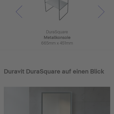
Square
DuraSquare
DuraS
tzbecken
Metallkonsole
Metallk
 x 345mm
665mm x 451mm
1063mm 
Duravit DuraSquare auf einen Blick