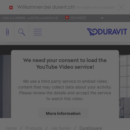
Willkommen bei duravit.ch!
Wir haben automatisch
SCHWEIZ
JOBS & KARRIERE
AUSSTELLUNGSSUCHE
deutsch als Ihre Sprache erkannt.
Français
|
Italiano
We need your consent to load the
YouTube Video service!
We use a third party service to embed video
content that may collect data about your activity.
Please review the details and accept the service
to watch this video.
More Information
Home
Produkte
Alle Serien
Accept
DuraSquare