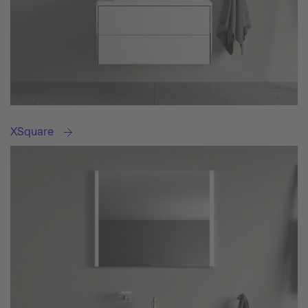
XSquare