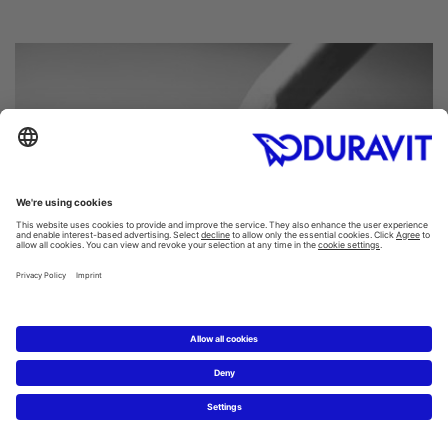
Das neue Traumbad planen
Mit dem Duravit-Badplaner können Sie Ihre ersten Ideen
zum Traumbad selbst online umsetzen.
Badplaner