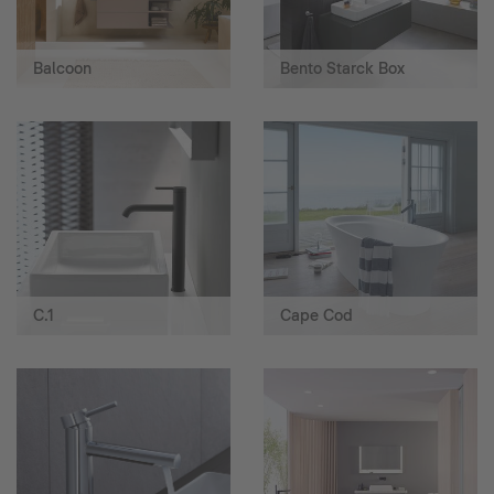
Balcoon
Bento Starck Box
C.1
Cape Cod