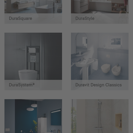
DuraSquare
DuraStyle
DuraSystem®
Duravit Design Classics