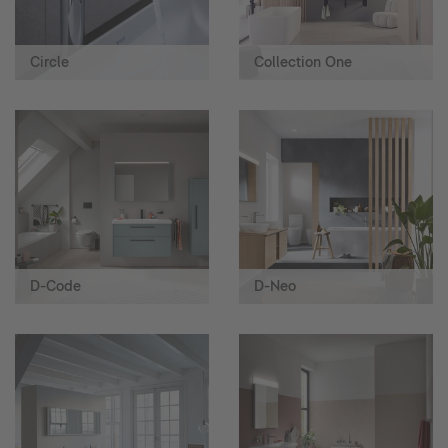
Circle
Collection One
D-Code
D-Neo