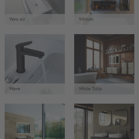
Vero Air
Vitrium
Wave
White Tulip