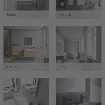
Ketho
Ketho.2
L-Cube
Luv