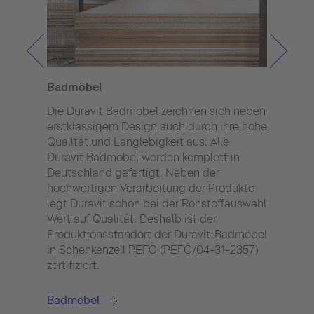
Duro
Badmöbel
Der 
Die Duravit Badmöbel zeichnen sich neben
Mine
erstklassigem Design auch durch ihre hohe
eine
Qualität und Langlebigkeit aus. Alle
Ober
Duravit Badmöbel werden komplett in
eigne
Deutschland gefertigt. Neben der
priv
hochwertigen Verarbeitung der Produkte
Obje
legt Duravit schon bei der Rohstoffauswahl
Wert auf Qualität. Deshalb ist der
Duro
Produktionsstandort der Duravit-Badmöbel
in Schenkenzell PEFC (PEFC/04-31-2357)
zertifiziert.
Badmöbel