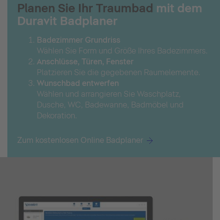
Planen Sie Ihr Traumbad
mit dem
Duravit Badplaner
Badezimmer Grundriss
Wählen Sie Form und Größe Ihres Badezimmers.
Anschlüsse, Türen, Fenster
Platzieren Sie die gegebenen Raumelemente.
Wunschbad entwerfen
Wählen und arrangieren Sie Waschplatz,
Dusche, WC, Badewanne, Badmöbel und
Dekoration.
Zum kostenlosen Online Badplaner