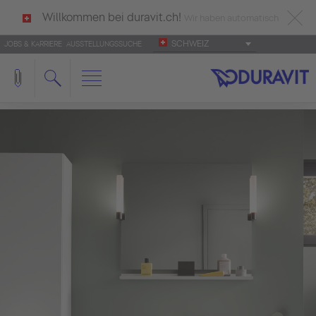
Willkommen bei duravit.ch!
Wir haben automatisch
SCHWEIZ
JOBS & KARRIERE
AUSSTELLUNGSSUCHE
deutsch als Ihre Sprache erkannt.
Français
|
Italiano