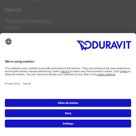
Service
Technische Beratung
Presse
Nachhaltigkeit
Job & Karriere
FAQs
Facebook
Instagram
Pinterest
Blog
Linked In
YouTube
Sprachauswahl:
Deutsch
Français
Italiano