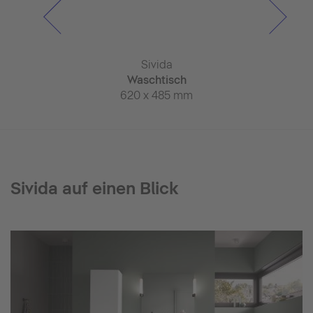
vida
Sivida
Siv
chhalter
Waschtisch
Wasch
21 mm
620 x 485 mm
820 x 
Sivida auf einen Blick