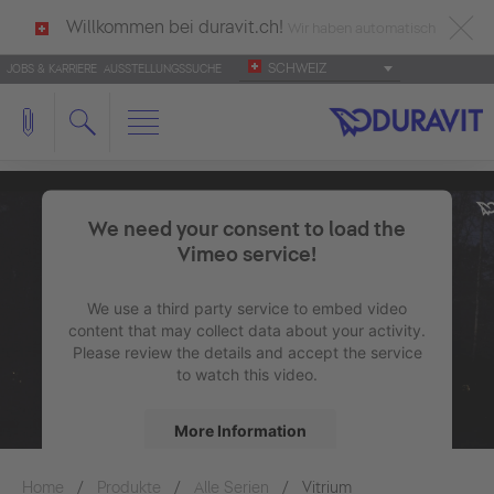
Willkommen bei duravit.ch!
Wir haben automatisch
SCHWEIZ
JOBS & KARRIERE
AUSSTELLUNGSSUCHE
deutsch als Ihre Sprache erkannt.
Français
|
Italiano
We need your consent to load the
Vimeo service!
We use a third party service to embed video
content that may collect data about your activity.
Please review the details and accept the service
to watch this video.
More Information
Home
Produkte
Alle Serien
Accept
Vitrium