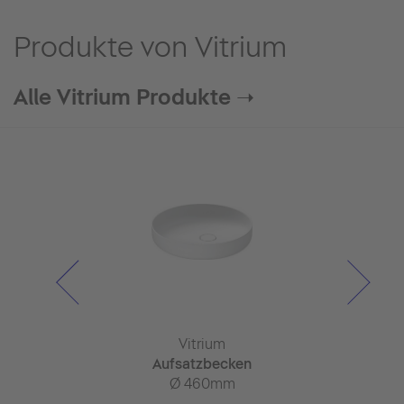
Produkte von Vitrium
Alle Vitrium Produkte ➝
trium
Vitrium
Vitr
lschrank
Aufsatzbecken
Aufsatz
 x 155mm
Ø 460mm
Ø 46