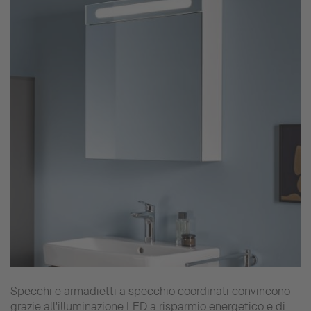
Specchi e armadietti a specchio coordinati convincono
grazie all'illuminazione LED a risparmio energetico e di