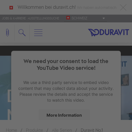
Willkommen bei duravit.ch!
Wir haben automatisch
SCHWEIZ
JOBS & KARRIERE
AUSSTELLUNGSSUCHE
deutsch als Ihre Sprache erkannt.
Français
|
Italiano
We need your consent to load the
YouTube Video service!
We use a third party service to embed video
content that may collect data about your activity.
Please review the details and accept the service
to watch this video.
More Information
Home
Produkte
Alle Serien
Accept
Duravit No.1