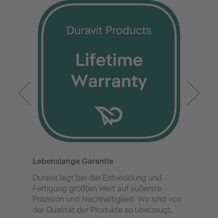
Hygi
Kera
Auf 
Lebenslange Garantie
gibt
Hygi
Duravit legt bei der Entwicklung und
Keram
Fertigung größten Wert auf äußerste
Bakt
Präzision und Nachhaltigkeit. Wir sind von
geh
der Qualität der Produkte so überzeugt,