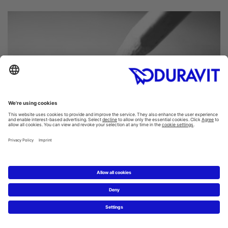
Das neue Traumbad planen
Mit dem Duravit-Badplaner können Sie Ihre ersten Ideen
zum Traumbad selbst online umsetzen.
Badplaner