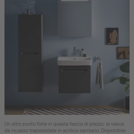
Un altro punto forte in questa fascia di prezzo: la vasca
da incasso trapezoidale in acrilico sanitario. Disponibile