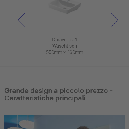
it No.1
Duravit No.1
Duravi
Whirlwanne
Waschtisch
Einbauwasc
 x 800mm
550mm x 460mm
unt
550mm x
Grande design a piccolo prezzo -
Caratteristiche principali