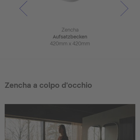
ncha
Zencha
Zen
iegel
Aufsatzbecken
Aufsatz
 x 50mm
420mm x 420mm
550mm x
Zencha a colpo d'occhio