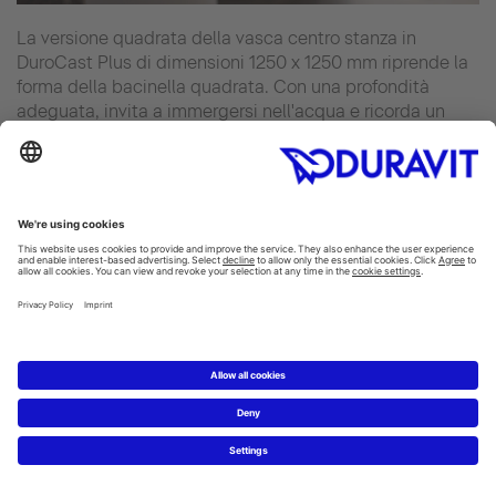
La versione quadrata della vasca centro stanza in
DuroCast Plus di dimensioni 1250 x 1250 mm riprende la
forma della bacinella quadrata. Con una profondità
adeguata, invita a immergersi nell'acqua e ricorda un
bagno Onsen giapponese. La vasca è disponibile inoltre
in due versioni rettangolari di dimensioni 1600 x 850 mm
e 1800 x 900 mm. Il sistema idromassaggio Air-System
optional assicura il massimo relax.
Vasi e bidet abbinabili