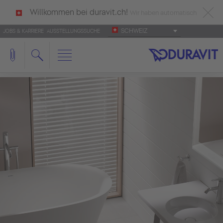
Willkommen bei duravit.ch!
Wir haben automatisch
SCHWEIZ
JOBS & KARRIERE
AUSSTELLUNGSSUCHE
deutsch als Ihre Sprache erkannt.
Français
|
Italiano