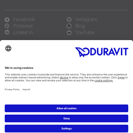
Facebook
Instagram
Pinterest
Blog
Linked In
YouTube
Sprachauswahl:
Deutsch
Français
Italiano
Copyright © 2026 Duravit AG
Impressum
|
Hinweisgebersystem
|
Lieferkettensorgfaltspflicht
|
Datenschutzerklärung
|
Cookie Einstellungen
Schweiz