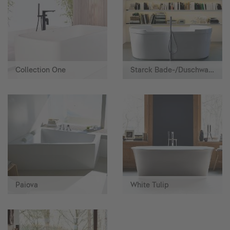
Collection One
Starck Bade-/Duschwannen
Paiova
White Tulip