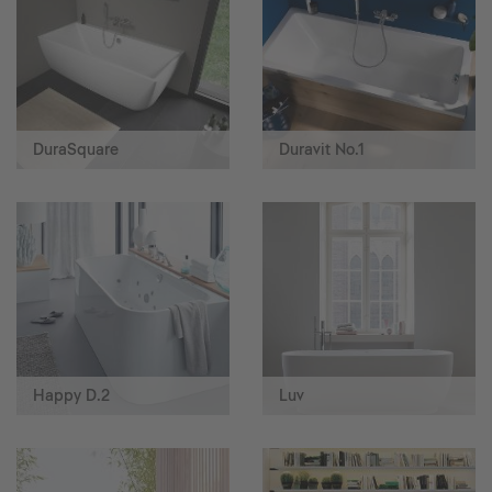
DuraSquare
Duravit No.1
Happy D.2
Luv