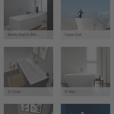
Bento Starck Box
Cape Cod
D-Code
D-Neo