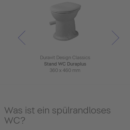
 Starck
Duravit Design Classics
White 
ero Edition
Stand WC Duraplus
Stan
 540 mm
360 x 460 mm
370 x 
Was ist ein spülrandloses
WC?