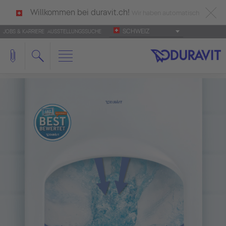
Willkommen bei duravit.ch!
Wir haben automatisch
SCHWEIZ
JOBS & KARRIERE
AUSSTELLUNGSSUCHE
deutsch als Ihre Sprache erkannt.
Français
|
Italiano