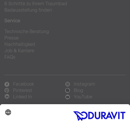
6 Schritte zu Ihrem Traumbad
Badausstellung finden
Service
Technische Beratung
Presse
Nachhaltigkeit
Job & Karriere
FAQs
Facebook
Instagram
Pinterest
Blog
Linked In
YouTube
Sprachauswahl:
Deutsch