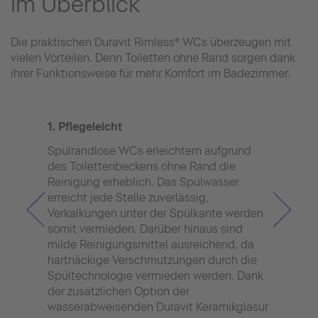
im Überblick
Die praktischen Duravit Rimless® WCs überzeugen mit
vielen Vorteilen. Denn Toiletten ohne Rand sorgen dank
ihrer Funktionsweise für mehr Komfort im Badezimmer.
1. Pflegeleicht
2. H
Spülrandlose WCs erleichtern aufgrund
Der 
des Toilettenbeckens ohne Rand die
wich
Reinigung erheblich. Das Spülwasser
Dura
erreicht jede Stelle zuverlässig,
WC-B
Verkalkungen unter der Spülkante werden
auch
somit vermieden. Darüber hinaus sind
reduz
milde Reinigungsmittel ausreichend, da
Keim
hartnäckige Verschmutzungen durch die
Gesc
Spültechnologie vermieden werden. Dank
Spül
der zusätzlichen Option der
Die 
wasserabweisenden Duravit Keramikglasur
Kera