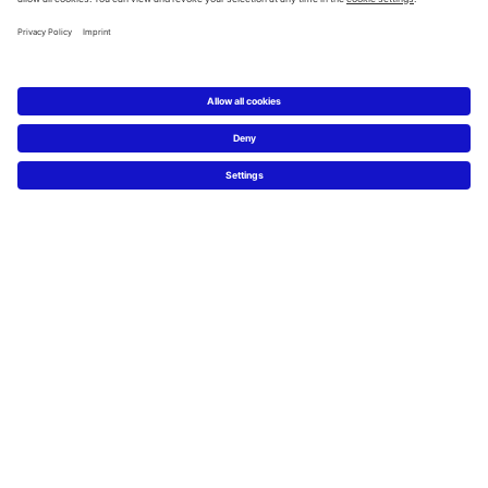
Service
Technische Beratung
Presse
Nachhaltigkeit
Job & Karriere
FAQs
Facebook
Instagram
Pinterest
Blog
Linked In
YouTube
Sprachauswahl:
Deutsch
Français
Italiano