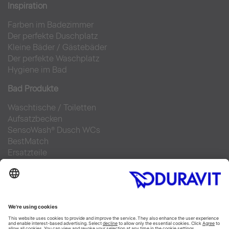
Inspiration
Farben im Badezimmer
Der perfekte Duschplatz
Kleine Bäder
/
Gästebäder
Der perfekte Waschplatz
Hygiene im Bad
Bad Produkte
Waschtische
/
Toiletten
Aufsatzbecken
SensoWash® Dusch WCs
BestMatch
Ersatzteile
Bad Planung
Online Badplaner
Materialien im Bad
6 Schritte zu Ihrem Traumbad
Badausstellung finden