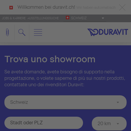
Willkommen bei duravit.ch!
Wir haben automatisch
SCHWEIZ
JOBS & KARRIERE
AUSSTELLUNGSSUCHE
deutsch als Ihre Sprache erkannt.
Français
|
Italiano
Trova uno showroom
Se avete domande, avete bisogno di supporto nella
progettazione, o volete saperne di più sui nostri prodotti,
contattate uno dei rivenditori Duravit:
Schweiz
20 km