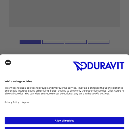
Inspiration
Farben im Badezimmer
Der perfekte Duschplatz
Kleine Bäder
/
Gästebäder
Der perfekte Waschplatz
Hygiene im Bad