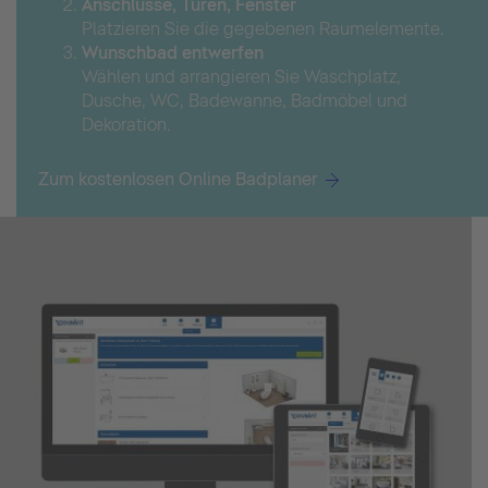
Anschlüsse, Türen, Fenster
Platzieren Sie die gegebenen Raumelemente.
Wunschbad entwerfen
Wählen und arrangieren Sie Waschplatz,
Dusche, WC, Badewanne, Badmöbel und
Dekoration.
Zum kostenlosen Online Badplaner