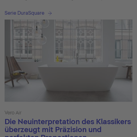
Serie DuraSquare
Vero Air
Die Neuinterpretation des Klassikers
überzeugt mit Präzision und