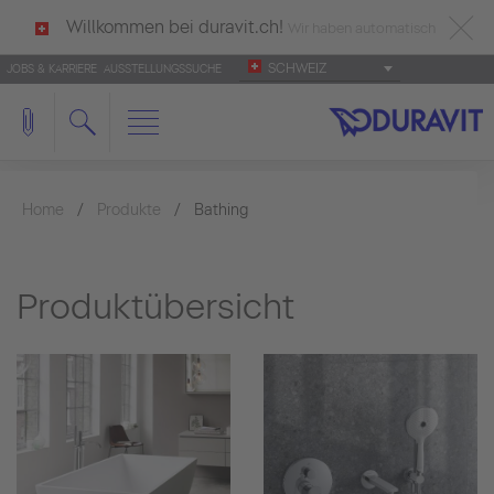
Willkommen bei duravit.ch!
Wir haben automatisch
SCHWEIZ
JOBS & KARRIERE
AUSSTELLUNGSSUCHE
deutsch als Ihre Sprache erkannt.
Français
|
Italiano
Home
Produkte
Bathing
Produktübersicht