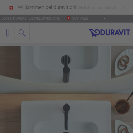
Willkommen bei duravit.ch!
Wir haben automatisch
SCHWEIZ
JOBS & KARRIERE
AUSSTELLUNGSSUCHE
deutsch als Ihre Sprache erkannt.
Français
|
Italiano