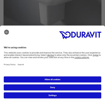
4. Lavabo avec colonne & cache-siphon
Les trois premiers types de lavabos peuvent, selon le
modèle, être combinés au choix avec un meuble sous
lavabo ou un support métallique. Le lavabo avec cache-
siphon ou colonne n'a pas cette possibilité en raison de
son cache en céramique. Un meuble bas est nécessaire
lorsque la céramique n'est pas montée directement sur
le mur ou lorsque le design n'est pas conçu pour
fonctionner sans meuble. C'est le cas, par exemple, des