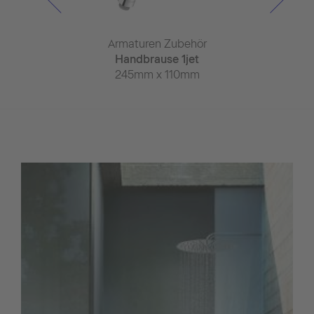
en Zubehör
Armaturen Zubehör
Armaturen
se 1jet 300
Handbrause 1jet
Handbrau
 x 300mm
245mm x 110mm
Minus
245mm x