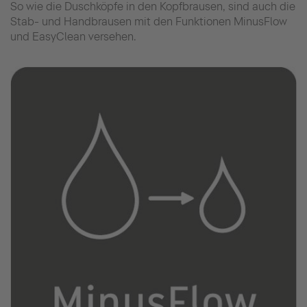
So wie die Duschköpfe in den Kopfbrausen, sind auch die
Stab- und Handbrausen mit den Funktionen MinusFlow
und EasyClean versehen.