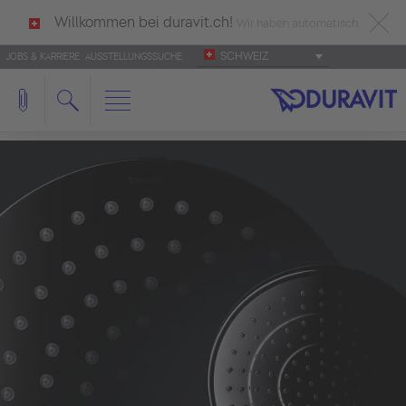
Willkommen bei duravit.ch!
Wir haben automatisch
SCHWEIZ
JOBS & KARRIERE
AUSSTELLUNGSSUCHE
deutsch als Ihre Sprache erkannt.
Français
|
Italiano