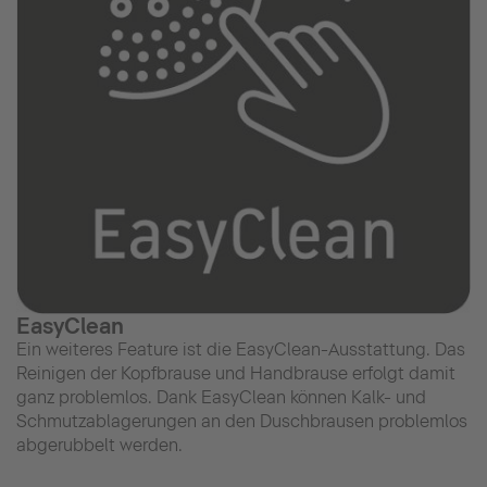
EasyClean
Ein weiteres Feature ist die EasyClean-Ausstattung. Das
Reinigen der Kopfbrause und Handbrause erfolgt damit
ganz problemlos. Dank EasyClean können Kalk- und
Schmutzablagerungen an den Duschbrausen problemlos
abgerubbelt werden.