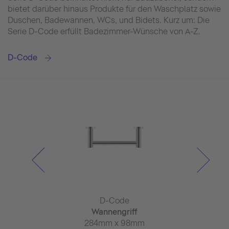
bietet darüber hinaus Produkte für den Waschplatz sowie
Duschen, Badewannen, WCs, und Bidets. Kurz um: Die
Serie D-Code erfüllt Badezimmer-Wünsche von A-Z.
D-Code
Code
D-Code
D-C
ngarnitur
Wannengriff
Ersatzrol
89mm
284mm x 98mm
Ø 1