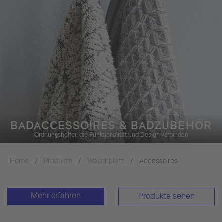
BADACCESSOIRES & BADZUBEHÖR
Ordnungshelfer, die Funktionalität und Design verbinden
Home
Produkte
Waschplatz
Accessoires
Mehr erfahren
Produkte sehen