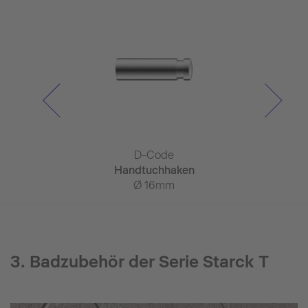
rree
D-Code
D-C
chkorb
Handtuchhaken
Kosmetik
 x 175mm
Ø 16mm
Ø 20
3. Badzubehör der Serie Starck T