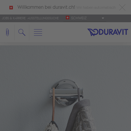
Willkommen bei duravit.ch!
Wir haben automatisch
SCHWEIZ
JOBS & KARRIERE
AUSSTELLUNGSSUCHE
deutsch als Ihre Sprache erkannt.
Français
|
Italiano