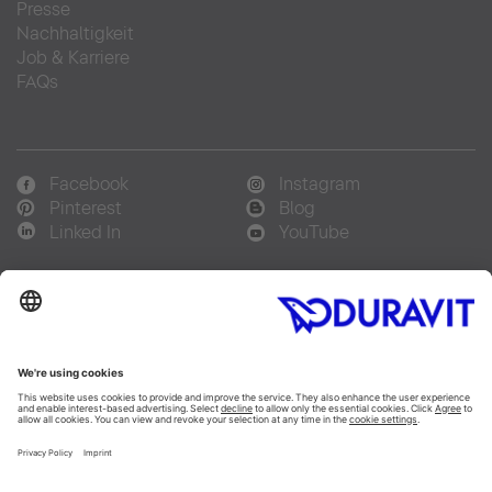
Presse
Nachhaltigkeit
Job & Karriere
FAQs
Facebook
Instagram
Pinterest
Blog
Linked In
YouTube
Sprachauswahl:
Deutsch
Français
Italiano