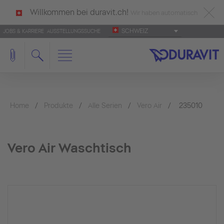
Willkommen bei duravit.ch!
Wir haben automatisch
SCHWEIZ
JOBS & KARRIERE
AUSSTELLUNGSSUCHE
deutsch als Ihre Sprache erkannt.
Français
|
Italiano
Home
Produkte
Alle Serien
Vero Air
235010
Vero Air Waschtisch