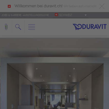
Willkommen bei duravit.ch!
Wir haben automatisch
SCHWEIZ
JOBS & KARRIERE
AUSSTELLUNGSSUCHE
deutsch als Ihre Sprache erkannt.
Français
|
Italiano