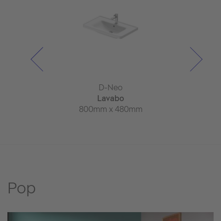
-Neo
D-Neo
Universal 
ttolavabo
Lavabo
Spie
spesa
800mm x 480mm
Armadietto 
 x 452mm
810mm x
Pop