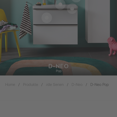
D-NEO
Pop
Home
Produkte
Alle Serien
D-Neo
D-Neo Pop