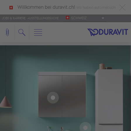
Willkommen bei duravit.ch!
Wir haben automatisch
SCHWEIZ
JOBS & KARRIERE
AUSSTELLUNGSSUCHE
deutsch als Ihre Sprache erkannt.
Français
|
Italiano